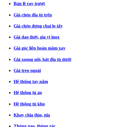
Bản lề ray trượt
Giá chén đĩa tủ trên
Giá chén đựng chai lọ tẩy
Giá dao thớt, gia vị inox
Giá góc liên hoàn mâm xay
Giá xoong nồi, bát đĩa tủ dưới
Giá treo ngoài
Hệ thống tay nắm
Hệ thống tủ áo
Hệ thống tủ kho
Khay chia thìa, nĩa
Thùng gạo, thùng rác