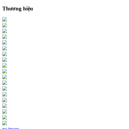
Thương hiệu
no image