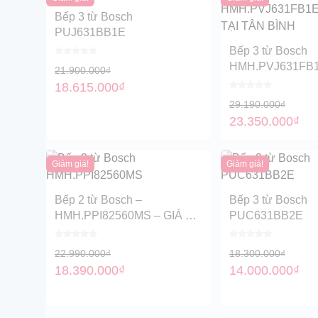
Bếp 3 từ Bosch
PUJ631BB1E
Bếp 3 từ Bosch
HMH.PVJ631FB1
21.900.000
₫
RẺ TẠI TÂN BÌN
18.615.000
₫
29.190.000
₫
23.350.000
₫
Giảm giá!
Giảm giá!
Bếp 2 từ Bosch –
Bếp 3 từ Bosch
HMH.PPI82560MS – GIÁ RẺ
PUC631BB2E
TẠI TÂN BÌNH
22.990.000
₫
18.300.000
₫
18.390.000
₫
14.000.000
₫