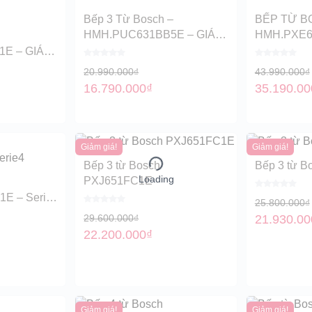
Bếp 3 Từ Bosch –
BẾP TỪ B
HMH.PUC631BB5E – GIÁ
HMH.PXE6
RẺ- TÂN BÌNH
RẺ TẠI TÂ
E – GIÁ
H
20.990.000
₫
43.990.000
₫
16.790.000
₫
35.190.00
Giảm giá!
Giảm giá!
Bếp 3 từ Bosch
Bếp 3 từ 
Loading
PXJ651FC1E
E – Serie
25.800.000
₫
ình
29.600.000
₫
21.930.00
22.200.000
₫
Giảm giá!
Giảm giá!