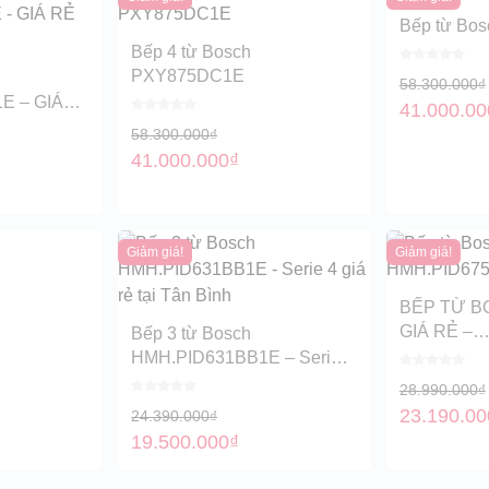
Bếp từ Bo
Bếp 4 từ Bosch
PXY875DC1E
58.300.000
₫
E – GIÁ
41.000.00
H
58.300.000
₫
41.000.000
₫
Giảm giá!
Giảm giá!
BẾP TỪ B
GIÁ RẺ –
Bếp 3 từ Bosch
HMH.PID6
HMH.PID631BB1E – Serie 4
giá rẻ tại Tân Bình
28.990.000
₫
23.190.00
24.390.000
₫
19.500.000
₫