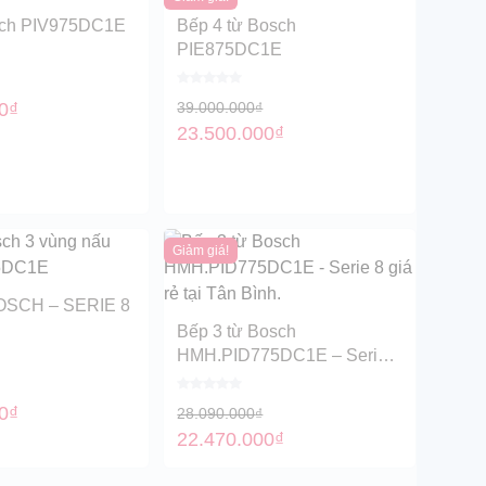
sch PIV975DC1E
Bếp 4 từ Bosch
PIE875DC1E
0
₫
39.000.000
₫
23.500.000
₫
Giảm giá!
OSCH – SERIE 8
Bếp 3 từ Bosch
75DC1E
HMH.PID775DC1E – Serie 8
giá rẻ tại Tân Bình.
0
₫
28.090.000
₫
22.470.000
₫