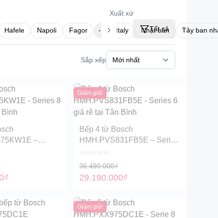
Xuất xứ
Bếp từ Faster
Tất cả
Hafele
Napoli
Fagor
Italy
Nhật bản
Tây ban nh
Bếp từ Fujioh
Bếp từ Hafele
Sắp xếp
Bếp từ Fagor
Bếp từ Kaff
Giảm giá!
Bếp từ Malloca
Bếp từ Panasonic
osch
Bếp 4 từ Bosch
Bếp từ Pramie
75KW1E –
HMH.PVS831FB5E – Series
á rẻ tại Tân Bình
6 giá rẻ tại Tân Bình
Bếp từ Sevilla
36.490.000
₫
Bếp từ Teka
0
₫
29.190.000
₫
Giảm giá!