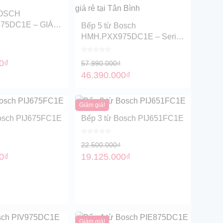
OSCH
75DC1E – GIÁ
Bếp 5 từ Bosch
N BÌNH
HMH.PXX975DC1E – Serie
8 giá rẻ tại Tân Bình
0
₫
57.990.000
₫
46.390.000
₫
Giảm giá!
Bosch PIJ675FC1E
Bếp 3 từ Bosch PIJ651FC1E
22.500.000
₫
0
₫
19.125.000
₫
Giảm giá!