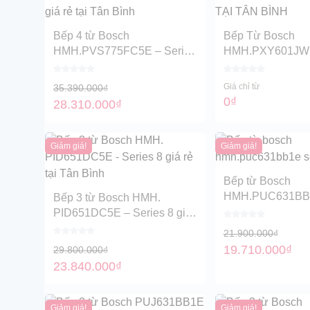
Bồn tắm
Bếp 4 từ Bosch
Bếp Từ Bosch
HMH.PVS775FC5E – Series
HMH.PXY601JW1
6 giá rẻ tại Tân Bình
RẺ TẠI TÂN BÌN
Giá chỉ từ
35.390.000
₫
0
₫
28.310.000
₫
Giảm giá!
Giảm giá!
Bếp từ Bosch
HMH.PUC631BB1
Bếp 3 từ Bosch HMH.
4 giá rẻ tại Tân B
PID651DC5E – Series 8 giá
rẻ tại Tân Bình
21.900.000
₫
19.710.000
₫
29.800.000
₫
23.840.000
₫
Giảm giá!
Giảm giá!