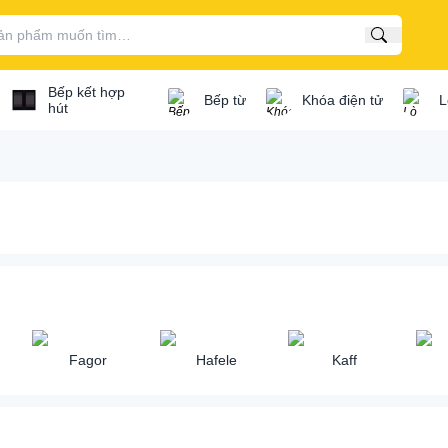
Tìm kiếm
Bếp kết hợp
Bếp từ
Khóa điện tử
L
hút
/ bếp gas...
Bếp điện từ kết hợp
osch
Bếp điện từ Bosch
ata
Bếp điện từ Canzy
Fagor
Hafele
Kaff
'mestik
Bếp điện từ Cata
ef's
Bếp điện từ Capri
extrolux
Bếp điện từ Chef's