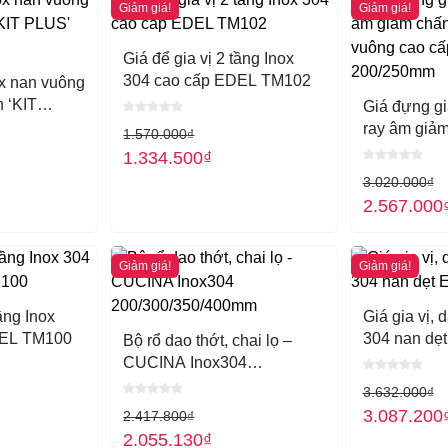
Giảm giá!
Giảm giá!
iêu chuẩn Nhật Bản JIS G4303
đều được
Giá để gia vị 2 tầng Inox
304 cao cấp EDEL TM102
ox nan vuông
on Home Kitchen
 ‘KIT
Giá đựng gia
400
ray âm giả
ản phẩm cam kết chính hãng 100%.
1.570.000
₫
nan vuông 
 3 năm.
1.334.500
₫
200/250mm
388 để đặt hàng và được tư vấn chi tiết hơn
3.020.000
₫
2.567.000
nh – 0907.262.388 – 0901.382.555
Giảm giá!
Giảm giá!
tầng Inox
Giá gia vị, 
DEL TM100
304 nan d
Bộ rổ dao thớt, chai lọ –
CUCINA Inox304
200/300/350/400mm
3.632.000
₫
3.087.200
2.417.800
₫
2.055.130
₫