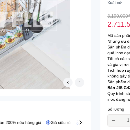
Xuất xứ
agor
Bếp điện từ D'mestik
3.190.000
jioh
Bếp điện từ Fagor
2.711.
fele
Bếp điện từ Fujioh
Mã sản phẩm
alloca
Bếp điện từ Hafele
Những ưu đi
Sản phẩm đư
villa
Bếp điện từ Kaff
quả,inox dạ
Tất cả các 
eka
Bếp điện từ Malloca
và gia vị rơ
Tích hợp ray
Bếp điện từ Pramie
không gây ti
Sản phẩm đư
Bếp điện từ Teka
Bản JIS G4
Quy trình sả
inox dạng n
Số lượng
Bếp kết hợp hút
200% nếu hàng giả
Giá siêu rẻ
Cam kết hàng chính hãng.