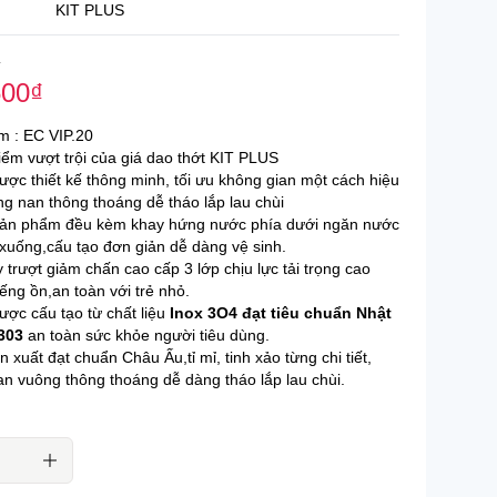
KIT PLUS
Bếp từ Faster
₫
Bếp từ Fujioh
500
₫
Bếp từ Hafele
 : EC VIP.20
Bếp từ Fagor
ểm vượt trội của giá dao thớt KIT PLUS
ợc thiết kế thông minh, tối ưu không gian một cách hiệu
Bếp từ Kaff
ng nan thông thoáng dễ tháo lắp lau chùi
sản phẩm đều kèm khay hứng nước phía dưới ngăn nước
Bếp từ Malloca
i xuống,cấu tạo đơn giản dễ dàng vệ sinh.
 trượt giảm chấn cao cấp 3 lớp chịu lực tải trọng cao
Bếp từ Panasonic
ếng ồn,an toàn với trẻ nhỏ.
ợc cấu tạo từ chất liệu
Inox 3O4 đạt tiêu chuẩn Nhật
Bếp từ Pramie
303
an toàn sức khỏe người tiêu dùng.
Bếp từ Sevilla
n xuất đạt chuẩn Châu Ấu,tỉ mỉ, tinh xảo từng chi tiết,
an vuông thông thoáng dễ dàng tháo lắp lau chùi.
Bếp từ Teka
Hỗ trợ 24/7.
Giao hàng siêu nhanh.
Hoàn 200% nếu hàng gi