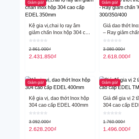
Giảm giá!
Giảm giá!
công ty kèm theo.
Tất cả các sản phẩm bằng chất liệu
Inox 3O4 đạt t
bảo hành vĩnh viễn phần inox.
Kệ gia vị,chai lọ ray âm
Giá dao thớt In
Lý do bạn nên mua sản phẩm KITPLUS
tại Saig
giảm chấn Inox hộp 304 cao
– Ray giảm chấn
Mức giá cạnh tranh nhất trên thị trường nhà bếp.
cấp EDEL 350mm
PLUS’ 300/350/
Miễn phí giao hàng lắp đặt tại TPHCM và Hà Nội.S
Chính sách bảo hành chính hãng sản phẩm lên đến
2.861.000
₫
3.080.000
₫
Hãy gọi đến ngay Hotline: 0901.382.555 – 0907.262.
2.431.850
₫
2.618.000
₫
về sản phẩm.
Hoặc ghé đến với showroom chúng tôi:
237(Số mới 324) Lý Thường Kiệt, P.6, Quận Tân Bì
Giảm giá!
Giảm giá!
Kệ gia vị, dao thớt Inox hộp
Giá để gia vị 2 
304 cao cấp EDEL 400mm
304 cao cấp E
3.092.000
₫
1.760.000
₫
2.628.200
₫
1.496.000
₫