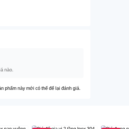
 từng chi tiết, inox dạng nan vuông thông
ế hiện đại,sang trọng vì vậy phù hợp với tất
 gian
tủ bếp dướ
i các kích thước phủ bì
 không gian bếp hoàn hảo nhất.
o)(mm)/CHIỀU RỘNG CÁNH TỦ
GIÁ
á nào.
50*H480/200
3.190.000
50*H480/250
3.250.000
Inox 3O4 đ
 phẩm này mới có thể để lại đánh giá.
50*H480/300
3.420.000
50*H480/350
3.530.000
50*H480/400
3.580.000
thành luôn sẵn sàng phục vụ quý khách.
 chính hãng và phiếu bảo hành có dấu đỏ