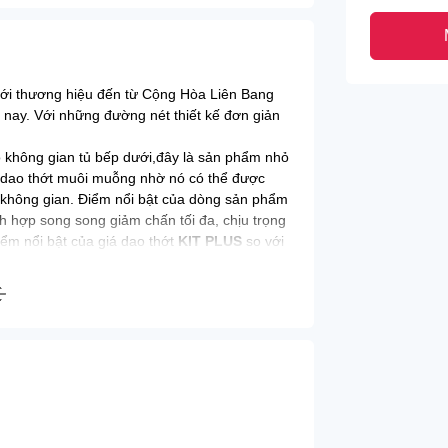
với thương hiệu đến từ Cộng Hòa Liên Bang
 nay. Với những đường nét thiết kế đơn giản
 không gian tủ bếp dưới,đây là sản phẩm nhỏ
g dao thớt muôi muỗng nhờ nó có thể được
m không gian. Điểm nổi bật của dòng sản phẩm
ch hợp song song giảm chấn tối đa, chịu trọng
iểm nổi bật của giá dao thớt
KIT PLUS
so với
an một cách hiệu quả,inox dạng nan thông
ưới ngăn nước và gia vị rơi xuống,cấu tạo
tải trọng cao không gây tiếng ồn,an toàn với
iêu chuẩn Nhật Bản JIS G4303
an toàn sức