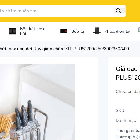
Tìm kiếm
Bếp kết hợp
Bếp từ
Khóa điện tử
hút
thớt Inox nan dẹt Ray giảm chấn ‘KIT PLUS’ 200/250/300/350/400
/ bếp gas...
Giá dao 
PLUS’ 2
Bếp điện từ kết hợp
Chưa có đán
osch
Bếp điện từ Bosch
ata
Bếp điện từ Canzy
SKU
'mestik
Bếp điện từ Cata
Danh mục
ef's
Bếp điện từ Capri
Thời gian b
Thương hiệ
extrolux
Bếp điện từ Chef's