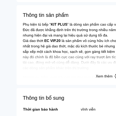
Bồn tắm
Thông tin sản phẩm
Phụ kiện tủ bếp “
KIT PLUS
” là dòng sản phẩm cao cấp 
Đức đã được khẳng định trên thị trường trong nhiều năm
nhưng hiện đại và mang lại hiệu quả sử dụng tối đa.
Giá dao thớt
EC VIP.20
là sản phẩm vô cùng hữu ích cho
nhất trong hệ giá dao thớt, mặc dù kích thước bé nhưn
sắp xếp một cách khoa học, sạch sẽ, gọn gàng tiết kiệ
này đó chính là độ bền cực cao cùng với ray trượt âm tí
tải cao, đóng mở vô cùng dễ dàng. Dưới đây là các ưu đ
các dòng sản phẩm khác trên thị trường :
Xem thêm
Những ưu điểm vượt trội của giá dao thớt KIT PLUS
Sản phẩm được thiết kế thông minh, tối ưu không gi
thoáng dễ tháo lắp lau chùi
Tất cả các sản phẩm đều kèm khay hứng nước phía d
Thông tin bổ sung
đơn giản dễ dàng vệ sinh.
Tích hợp ray trượt giảm chấn cao cấp 3 lớp chịu lực 
Thời gian bảo hành
vĩnh viễn
trẻ nhỏ.
Sản phẩm được cấu tạo từ chất liệu
Inox 3O4 đạt t