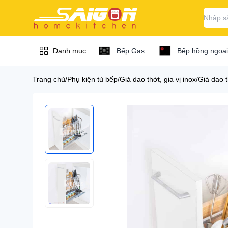
Danh mục
Bếp Gas
Bếp hồng ngoại
Trang chủ
/
Phụ kiện tủ bếp
/
Giá dao thớt, gia vị inox
/
Giá dao 
Bếp / bếp từ / bếp
Bếp / bếp từ 
gas...
Bếp hồng ngoại
Máy hút mùi
Bếp hồng ngoại B
Bếp hồng ngoại C
Chậu vòi rửa chén
Bếp hồng ngoại D
Lò nướng / lò vi
Bếp hồng ngoại Ch
sóng
Bếp hồng ngoại El