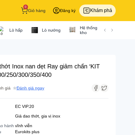
0
Khám phá
Giỏ hàng
Đăng ký
Hệ thống tủ
Gi
Lò hấp
Lò nướng
kho
để
thớt Inox nan dẹt Ray giảm chấn ‘KIT
00/250/300/350/400
Bếp từ
h giá
Đánh giá ngay
Bếp từ Bosch
Bếp từ Cata
EC VIP.20
Bếp từ Chef's
Giá dao thớt, gia vị inox
Bếp từ Dmestik
ảo hành
vĩnh viễn
u
Eurokits plus
Bếp từ Elextrolux