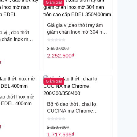
Giảm giá!
Giá gia vị,dao thớt ray âm
giảm chấn Inox mờ 304 nan
 vị , dao thớt
tròn cao cấp EDEL
m chấn Inox mờ
350/400mm
cao cấp EDEL
2.650.000
₫
2.252.500
₫
₫
Giảm giá!
dao thớt Inox mờ
ẹt EDEL 400mm
Bộ rổ dao thớt , chai lọ
CUCINA mạ Chrome
200/300/350/400
₫
2.020.700
₫
1.717.595
₫