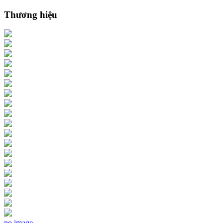
Thương hiệu
no image