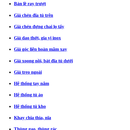
Bản lề ray trượt
Giá chén đĩa tủ trên
Giá chén đựng chai lọ tẩy
Giá dao thớt, gia vị inox
Giá góc liên hoàn mâm xay
Giá xoong nồi, bát đĩa tủ dưới
Giá treo ngoài
Hệ thống tay nắm
Hệ thống tủ áo
Hệ thống tủ kho
Khay chia thìa, nĩa
Thùng gạo, thùng rác