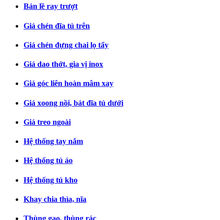
Bản lề ray trượt
Giá chén đĩa tủ trên
Giá chén đựng chai lọ tẩy
Giá dao thớt, gia vị inox
Giá góc liên hoàn mâm xay
Giá xoong nồi, bát đĩa tủ dưới
Giá treo ngoài
Hệ thống tay nắm
Hệ thống tủ áo
Hệ thống tủ kho
Khay chia thìa, nĩa
Thùng gạo, thùng rác