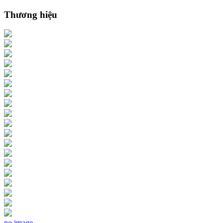
Thương hiệu
no image