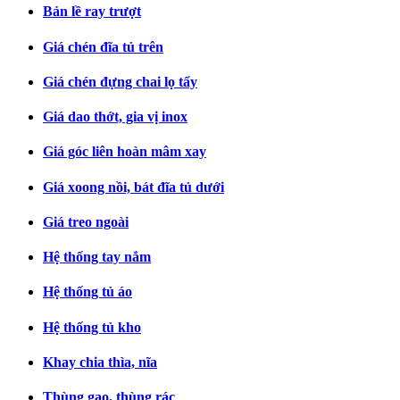
Bản lề ray trượt
Giá chén đĩa tủ trên
Giá chén đựng chai lọ tẩy
Giá dao thớt, gia vị inox
Giá góc liên hoàn mâm xay
Giá xoong nồi, bát đĩa tủ dưới
Giá treo ngoài
Hệ thống tay nắm
Hệ thống tủ áo
Hệ thống tủ kho
Khay chia thìa, nĩa
Thùng gạo, thùng rác