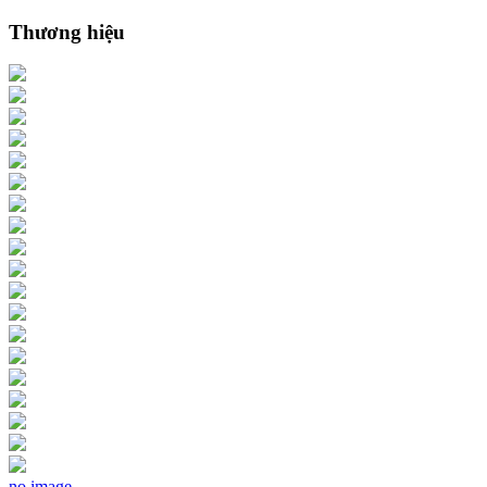
Thương hiệu
no image