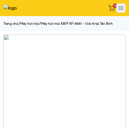
0
Ope
/
/
Trang chủ
Máy hút mùi
Máy hút mùi KAFF KF-888I – Giá rẻ tại Tân Bình