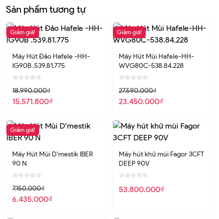
MÁY HÚT MÙI ĐẢO BOSCH HMH.DIB98JQ50B
Sản phẩm tương tự
Series 6
Giảm giá!
Giảm giá!
Máy Hút Mùi Âm Tủ BOSCH HMH.DFS097K51
Series 8
Máy Hút Đảo Hafele -HH-
Máy Hút Mùi Hafele-HH-
IG90B .539.81.775
WVG80C-538.84.228
Máy Hút Mùi Âm Tủ BOSCH HMH.DFM063W56B
Serie 2
18.990.000
₫
27.590.000
₫
15.571.800
₫
23.450.000
₫
Máy Hút Mùi Âm Tủ BOSCH HMH.DHL755BL
Series 4
Giảm giá!
Máy hút mùi INDUST K140B – Treo độc lập
Máy Hút Mùi D’mestik IBER
Máy hút khử mùi Fagor 3CFT
90 N
DEEP 90V
Máy hút mùi D’mestik ES4970 DMK (màu trắng)
7.150.000
₫
53.800.000
₫
Máy hút mùi D’mestik TL4870 DMK
6.435.000
₫
Để cập nhật nhanh về thông tin sản phẩm và các chương