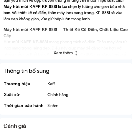
Bạn yêu thích vẻ đẹp truyền thống nhưng vẫn muốn hiệu suất cao?
Máy hút mùi KAFF KF-888I
là lựa chọn lý tưởng cho gian bếp nhà
bạn. Với thiết kế cổ điển, thân máy inox sang trọng, KF-888I sẽ vừa
làm đẹp không gian, vừa giữ bếp luôn trong lành.
Máy hút mùi KAFF KF-888I – Thiết Kế Cổ Điển, Chất Liệu Cao
Cấp
Hút mùi KAFF KF-888I
mang phong cách cổ điển. Thân máy làm từ
inox sang trọng, sáng đẹp. Điều này giúp máy dễ dàng hòa hợp với
Xem thêm
nhiều kiểu nội thất bếp. Kích thước 140x550x800 mm được thiết kế
tối ưu. Máy không chiếm nhiều diện tích.
Thông tin bổ sung
Đèn LED 2x15W tích hợp. Đèn chiếu sáng rõ ràng khu vực nấu nướng.
Bạn dễ dàng quan sát món ăn.
Thương hiệu
Kaff
Xuất xứ
Chính hãng
Máy hút mùi KAFF KF-888I – Công Suất Mạnh Mẽ, Vận Hành
Êm Ái
Thời gian bảo hành
3 năm
Máy hút mùi KAFF KF-888I
trang bị động cơ Turbin đôi 2x80W.
Máy có công suất hút tối đa 700m³/h. Mọi mùi thức ăn, khói và hơi
nước sẽ được loại bỏ nhanh chóng. Không khí trong bếp nhà bạn luôn
Đánh giá
trong lành.