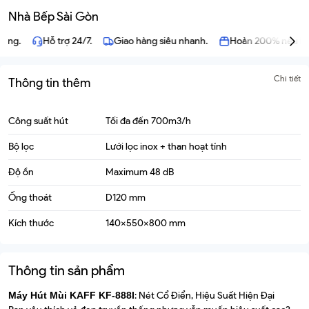
Nhà Bếp Sài Gòn
ãng.
Hỗ trợ 24/7.
Giao hàng siêu nhanh.
Hoàn 200% nếu hàn
Chi tiết
Thông tin thêm
Công suất hút
Tối đa đến 700m3/h
Bộ lọc
Lưới lọc inox + than hoạt tính
Độ ồn
Maximum 48 dB
Ống thoát
D120 mm
Kích thước
140x550x800 mm
Thông tin sản phẩm
Máy Hút Mùi KAFF KF-888I
: Nét Cổ Điển, Hiệu Suất Hiện Đại