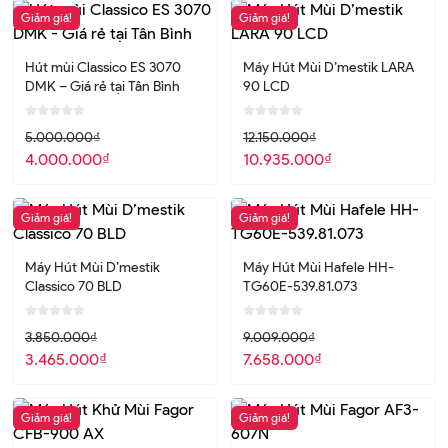
trình khuyến mãi quý khách hàng có thể truy cập ngay với
Giảm giá!
Giảm giá!
chúng để nhận ưu đãi và các thông tin sản phẩm mới nhất
dưới đây:
Hút mùi Classico ES 3070
Máy Hút Mùi D’mestik LARA
Thông tin sản phẩm và ưu đãi Đặc Biệt mới nhất
DMK – Giá rẻ tại Tân Bình
90 LCD​
CẬP NHẬT SẢN PHẨM MỚI NHẤT
5.000.000
₫
12.150.000
₫
4.000.000
₫
10.935.000
₫
Giảm giá!
Giảm giá!
Máy Hút Mùi D’mestik
Máy Hút Mùi Hafele HH-
Classico 70 BLD
TG60E-539.81.073
3.850.000
₫
9.009.000
₫
3.465.000
₫
7.658.000
₫
Giảm giá!
Giảm giá!