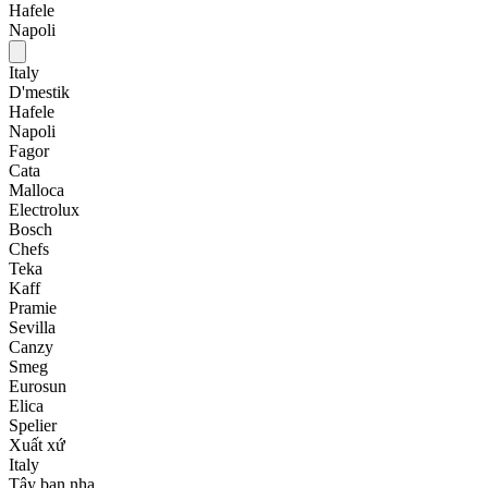
Hafele
Napoli
Italy
D'mestik
Hafele
Napoli
Fagor
Cata
Malloca
Electrolux
Bosch
Chefs
Teka
Kaff
Pramie
Sevilla
Canzy
Smeg
Eurosun
Elica
Spelier
Xuất xứ
Italy
Tây ban nha