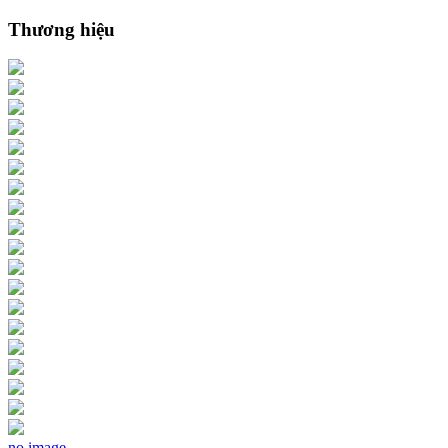
Thương hiệu
no image