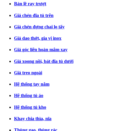
Bản lề ray trượt
Giá chén đĩa tủ trên
Giá chén đựng chai lọ tẩy
Giá dao thớt, gia vị inox
Giá góc liên hoàn mâm xay
Giá xoong nồi, bát đĩa tủ dưới
Giá treo ngoài
Hệ thống tay nắm
Hệ thống tủ áo
Hệ thống tủ kho
Khay chia thìa, nĩa
Thùng gạo, thùng rác