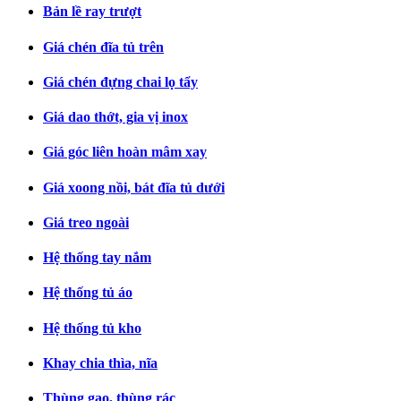
Bản lề ray trượt
Giá chén đĩa tủ trên
Giá chén đựng chai lọ tẩy
Giá dao thớt, gia vị inox
Giá góc liên hoàn mâm xay
Giá xoong nồi, bát đĩa tủ dưới
Giá treo ngoài
Hệ thống tay nắm
Hệ thống tủ áo
Hệ thống tủ kho
Khay chia thìa, nĩa
Thùng gạo, thùng rác