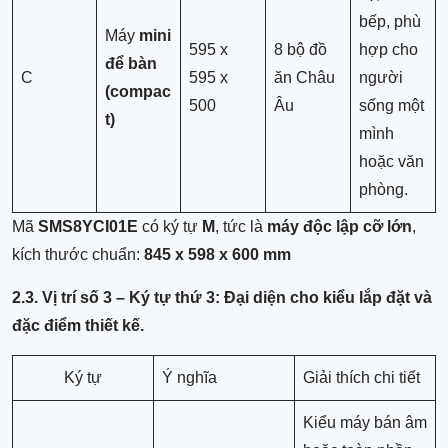
bếp, phù
Máy
mini
595 x
8 bộ đồ
hợp cho
để bàn
C
595 x
ăn Châu
người
(compac
500
Âu
sống một
t)
mình
hoặc văn
phòng.
Mã
SMS8YCI01E
có ký tự
M
, tức là
máy độc lập cỡ lớn
,
kích thước chuẩn:
845 x 598 x 600 mm
2.3. Vị trí số 3 – Ký tự thứ 3: Đại diện cho kiểu lắp đặt và
đặc điểm thiết kế.
Ký tự
Ý nghĩa
Giải thích chi tiết
Kiểu máy bán âm