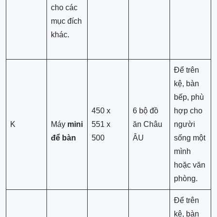
cho các
mục đích
khác.
Để trên
kệ, bàn
bếp, phù
450 x
6 bộ đồ
hợp cho
K
Máy
mini
551 x
ăn Châu
người
để bàn
500
ÂU
sống một
mình
hoặc văn
phòng.
Để trên
kệ, bàn