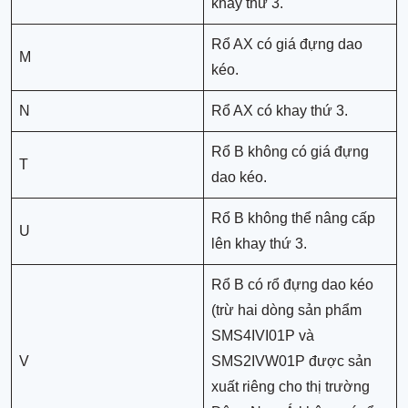
khay thứ 3.
Rổ AX có giá đựng dao
M
kéo.
N
Rổ AX có khay thứ 3.
Rổ B không có giá đựng
T
dao kéo.
Rổ B không thể nâng cấp
U
lên khay thứ 3.
Rổ B có rổ đựng dao kéo
(trừ hai dòng sản phẩm
SMS4IVI01P và
V
SMS2IVW01P được sản
xuất riêng cho thị trường