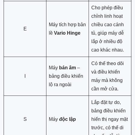
Cho phép điều
chỉnh linh hoạt
Máy tích hợp bản
chiều cao cánh
E
lề
Vario Hinge
tủ, giúp máy dễ
lắp ở nhiều độ
cao khác nhau.
Có thể theo dõi
Máy
bán âm
–
và điều khiển
I
bảng điều khiển
máy mà không
lộ ra ngoài
cần mở cửa.
Lắp đặt tự do,
bảng điều khiển
S
Máy
độc lập
hiển thị ngay mặt
trước, có thể di