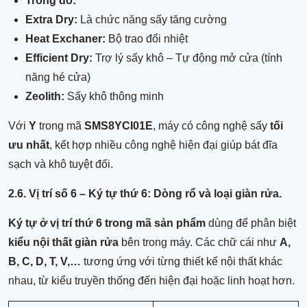
Trong đó:
Extra Dry:
Là chức năng sấy tăng cường
Heat Exchaner:
Bộ trao đổi nhiệt
Efficient Dry:
Trợ lý sấy khô – Tự động mở cửa (tính
năng hé cửa)
Zeolith:
Sấy khô thông minh
Với
Y
trong mã
SMS8YCI01E
, máy có công nghệ sấy
tối
ưu nhất
, kết hợp nhiều công nghệ hiện đại giúp bát đĩa
sạch và khô tuyệt đối.
2.6. Vị trí số 6 – Ký tự thứ 6: Dòng rổ và loại giàn rửa.
Ký tự ở vị trí thứ 6 trong mã sản phẩm
dùng để phân biệt
kiểu nội thất giàn rửa
bên trong máy. Các chữ cái như
A,
B, C, D, T, V,…
tương ứng với từng thiết kế nội thất khác
nhau, từ kiểu truyền thống đến hiện đại hoặc linh hoạt hơn.