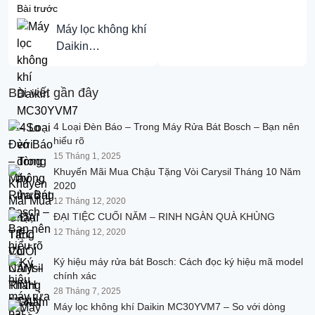
Bài trước
Máy lọc không khí
Daikin
MC30YVM7 – So
với dòng thông
Bài viết gần đây
thường.
4 Loại Đèn Báo – Trong Máy Rửa Bát Bosch – Bạn nên
hiểu rõ
15 Tháng 1, 2025
Khuyến Mãi Mua Chậu Tặng Vòi Carysil Tháng 10 Năm
2020
12 Tháng 12, 2020
ĐẠI TIỆC CUỐI NĂM – RINH NGÀN QUÀ KHỦNG
12 Tháng 12, 2020
Ký hiệu máy rửa bát Bosch: Cách đọc ký hiệu mã model
chính xác
28 Tháng 7, 2025
Máy lọc không khí Daikin MC30YVM7 – So với dòng