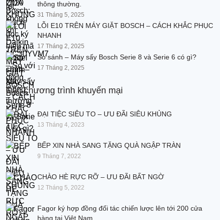
thông thường.
31 Tháng 5, 2025
LỖI E10 TRÊN MÁY GIẶT BOSCH – CÁCH KHẮC PHỤC
NHANH
17 Tháng 2, 2025
So sánh – Máy sấy Bosch Serie 8 và Serie 6 có gì?
17 Tháng 2, 2025
Các chương trình khuyến mại
ĐẠI TIỆC SIÊU TO – ƯU ĐÃI SIÊU KHỦNG
13 Tháng 4, 2023
BẾP XIN NHÀ SANG TẶNG QUÀ NGẬP TRÀN
9 Tháng 7, 2022
CHÀO HÈ RỰC RỠ – ƯU ĐÃI BẤT NGỜ
12 Tháng 5, 2022
Fagor ký hợp đồng đối tác chiến lược lên tới 200 cửa
hàng tại Việt Nam