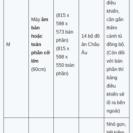
điều
khiển,
(815 x
Máy
âm
cần gắn
598 x
bán
thêm
573 bán
hoặc
14 bộ đồ
cánh tủ
phần)
M
toàn
ăn Châu
đồng bộ.
(815 x
phần cỡ
Âu
(Còn đối
598 x
lớn
với bán
550 toàn
(60cm)
phần thì
phần)
bảng
điều
khiển sẽ
lộ ra bên
ngoài)
Nhỏ gọn,
tiết kiệm