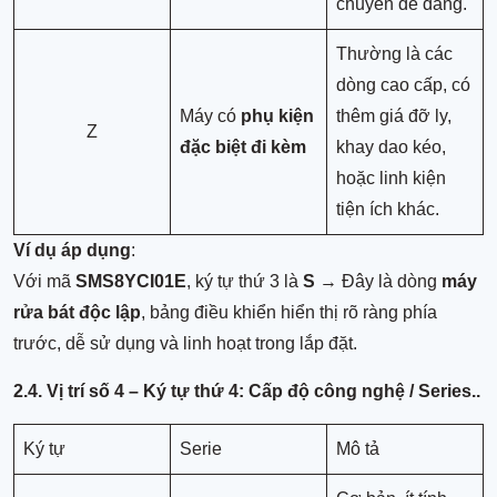
chuyển dễ dàng.
Thường là các
dòng cao cấp, có
Máy có
phụ kiện
thêm giá đỡ ly,
Z
đặc biệt đi kèm
khay dao kéo,
hoặc linh kiện
tiện ích khác.
Ví dụ áp dụng
:
Với mã
SMS8YCI01E
, ký tự thứ 3 là
S
→ Đây là dòng
máy
rửa bát độc lập
, bảng điều khiển hiển thị rõ ràng phía
trước, dễ sử dụng và linh hoạt trong lắp đặt.
2.4. Vị trí số 4 – Ký tự thứ 4: Cấp độ công nghệ / Series.
.
Ký tự
Serie
Mô tả