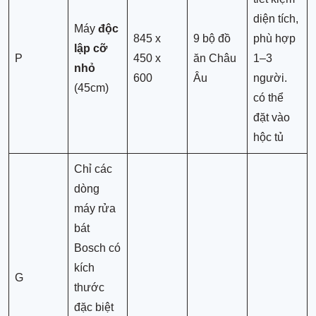
diện tích,
Máy
độc
845 x
9 bộ đồ
phù hợp
lập cỡ
P
450 x
ăn Châu
1–3
nhỏ
600
Âu
người.
(45cm)
có thể
đặt vào
hộc tủ
Chỉ các
dòng
máy rửa
bát
Bosch có
kích
G
thước
đặc biệt