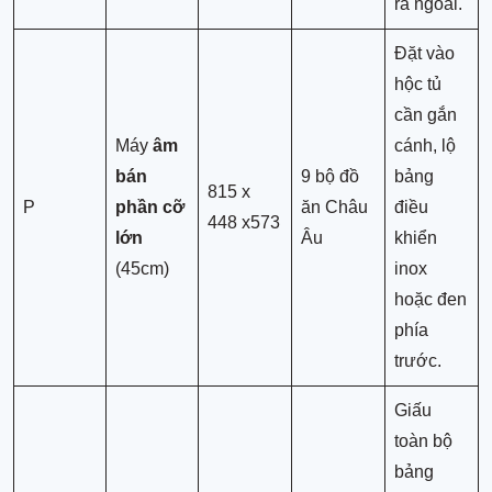
ra ngoài.
Đặt vào
hộc tủ
cần gắn
Máy
âm
cánh, lộ
bán
9 bộ đồ
bảng
815 x
P
phần cỡ
ăn Châu
điều
448 x573
lớn
Âu
khiển
(45cm)
inox
hoặc đen
phía
trước.
Giấu
toàn bộ
bảng