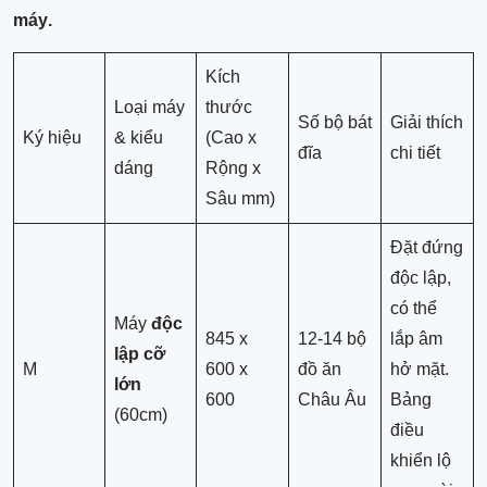
máy
.
Kích
Loại máy
thước
Số bộ bát
Giải thích
Ký hiệu
& kiểu
(Cao x
đĩa
chi tiết
dáng
Rộng x
Sâu mm)
Đặt đứng
độc lập,
có thể
Máy
độc
845 x
12-14 bộ
lắp âm
lập cỡ
M
600 x
đồ ăn
hở mặt.
lớn
600
Châu Âu
Bảng
(60cm)
điều
khiển lộ