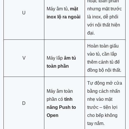
hoặc toàn phần
Máy âm tủ,
mặt
nhưng mặt trước
U
inox lộ ra ngoài
là inox, dễ phối
với nội thất hiện
đại.
Hoàn toàn giấu
vào tủ, cần lắp
V
Máy lắp
âm tủ
thêm cánh tủ để
toàn phần
đồng bộ nội thất.
Tự động mở cửa
Máy âm toàn
bằng cách nhấn
phần có
tính
nhẹ vào mặt
D
năng Push to
trước – tiện lợi
Open
cho bếp không
tay nắm.