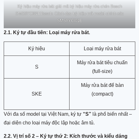
Ký hiệu máy rửa bát giải mã ký hiệu máy rửa chén Bosch
SMS8YCI01EBosch: Cách đọc ký hiệu mã model chính xác
SMS8YCI01E
2.1. Ký tự đầu tiên: Loại máy rửa bát.
Ký hiệu
Loại máy rửa bát
Máy rửa bát tiêu chuẩn
S
(full-size)
Máy rửa bát để bàn
SKE
(compact)
Với đa số model tại Việt Nam, ký tự
“S”
là phổ biến nhất –
đại diện cho loại máy độc lập hoặc âm tủ.
2.2. Vị trí số 2 – Ký tự thứ 2:
Kích thước và kiểu dáng