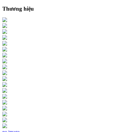
Thương hiệu
no image