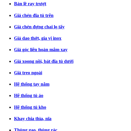
Bản lề ray trượt
Giá chén đĩa tủ trên
Giá chén đựng chai lọ tẩy
Giá dao thớt, gia vị inox
Giá góc liên hoàn mâm xay
Giá xoong nồi, bát đĩa tủ dưới
Giá treo ngoài
Hệ thống tay nắm
Hệ thống tủ áo
Hệ thống tủ kho
Khay chia thìa, nĩa
Thùng gạo, thùng rác