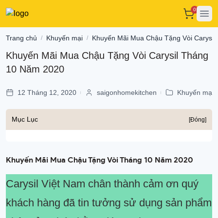
0
Ope
Trang chủ
Khuyến mại
Khuyến Mãi Mua Chậu Tặng Vòi Carysil
/
/
Khuyến Mãi Mua Chậu Tặng Vòi Carysil Tháng
10 Năm 2020
12 Tháng 12, 2020
saigonhomekitchen
Khuyến mại
|
|
Mục Lục
[Đóng]
Khuyến Mãi Mua Chậu Tặng Vòi Tháng 10
Năm 2020
Carysil Việt Nam chân thành cảm ơn quý
khách hàng đã tin tưởng sử dụng sản phẩm