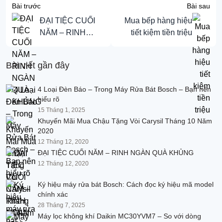
Bài trước
Bài sau
ĐẠI TIỆC CUỐI
Mua bếp hàng hiệu
NĂM – RINH
tiết kiệm tiền triệu
NGÀN QUÀ
KHỦNG
Bài viết gần đây
4 Loại Đèn Báo – Trong Máy Rửa Bát Bosch – Bạn nên
hiểu rõ
15 Tháng 1, 2025
Khuyến Mãi Mua Chậu Tặng Vòi Carysil Tháng 10 Năm
2020
12 Tháng 12, 2020
ĐẠI TIỆC CUỐI NĂM – RINH NGÀN QUÀ KHỦNG
12 Tháng 12, 2020
Ký hiệu máy rửa bát Bosch: Cách đọc ký hiệu mã model
chính xác
28 Tháng 7, 2025
Máy lọc không khí Daikin MC30YVM7 – So với dòng