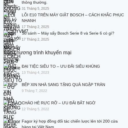
thông thường.
31 Tháng 5, 2025
LỖI E10 TRÊN MÁY GIẶT BOSCH – CÁCH KHẮC PHỤC
NHANH
17 Tháng 2, 2025
So sánh – Máy sấy Bosch Serie 8 và Serie 6 có gì?
17 Tháng 2, 2025
Các chương trình khuyến mại
ĐẠI TIỆC SIÊU TO – ƯU ĐÃI SIÊU KHỦNG
13 Tháng 4, 2023
BẾP XIN NHÀ SANG TẶNG QUÀ NGẬP TRÀN
9 Tháng 7, 2022
CHÀO HÈ RỰC RỠ – ƯU ĐÃI BẤT NGỜ
12 Tháng 5, 2022
Fagor ký hợp đồng đối tác chiến lược lên tới 200 cửa
hàng tại Việt Nam