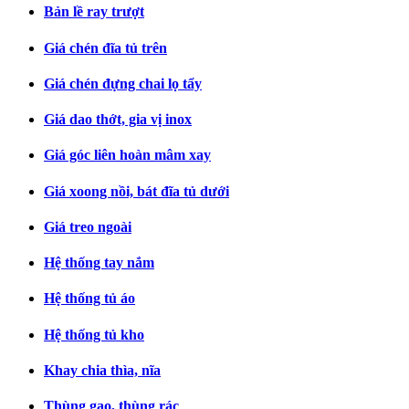
Bản lề ray trượt
Giá chén đĩa tủ trên
Giá chén đựng chai lọ tẩy
Giá dao thớt, gia vị inox
Giá góc liên hoàn mâm xay
Giá xoong nồi, bát đĩa tủ dưới
Giá treo ngoài
Hệ thống tay nắm
Hệ thống tủ áo
Hệ thống tủ kho
Khay chia thìa, nĩa
Thùng gạo, thùng rác