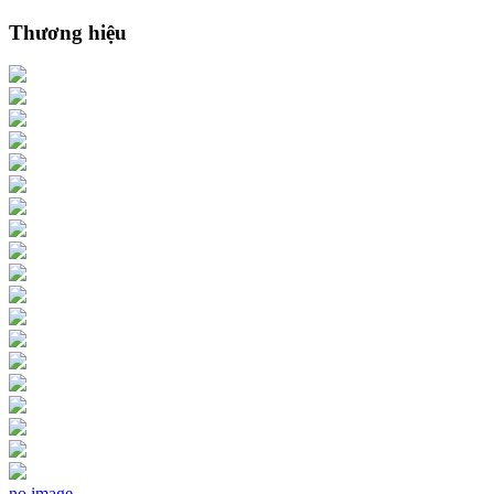
Thương hiệu
no image