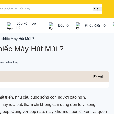
Tìm kiếm
Bếp kết hợp
Bếp từ
Khóa điện tử
hút
 chiếc Máy Hút Mùi ?
iếc Máy Hút Mùi ?
/ bếp gas...
thức nhà bếp
Bếp điện từ kết hợp
osch
Bếp điện từ Bosch
[Đóng]
ata
Bếp điện từ Canzy
'mestik
Bếp điện từ Cata
hát triển, nhu cầu cuộc sống con người cao hơn.
ef's
Bếp điện từ Capri
máy rửa bát, thậm chí không cần dùng đến lò vi sóng.
ng bếp. Cùng với bếp nấu, máy khử mùi luôn đi kèm và quen
extrolux
Bếp điện từ Chef's