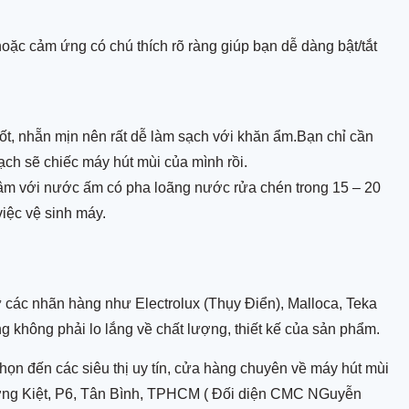
hoặc cảm ứng có chú thích rõ ràng giúp bạn dễ dàng bật/tắt
t, nhẵn mịn nên rất dễ làm sạch với khăn ẩm.Bạn chỉ cần
ch sẽ chiếc máy hút mùi của mình rồi.
 ngâm với nước ấm có pha loãng nước rửa chén trong 15 – 20
việc vệ sinh máy.
 các nhãn hàng như Electrolux (Thụy Điển), Malloca, Teka
 không phải lo lắng về chất lượng, thiết kế của sản phẩm.
họn đến các siêu thị uy tín, cửa hàng chuyên về máy hút mùi
ờng Kiệt, P6, Tân Bình, TPHCM ( Đối diện CMC NGuyễn