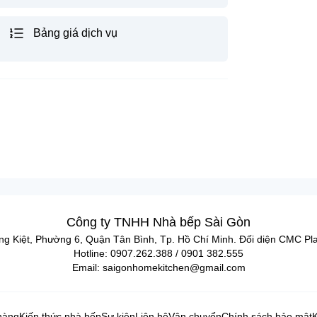
Bảng giá dịch vụ
Công ty TNHH Nhà bếp Sài Gòn
ng Kiệt, Phường 6, Quận Tân Bình, Tp. Hồ Chí Minh. Đối diện CMC Pl
Hotline: 0907.262.388 / 0901 382.555
Email: saigonhomekitchen@gmail.com
hàng
Kiến thức nhà bếp
Sự kiện
Liên hệ
Vận chuyển
Chính sách bảo mật
K