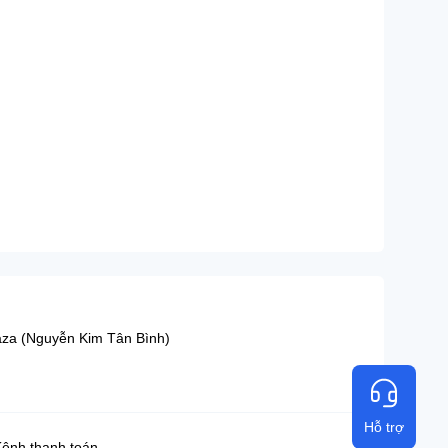
aza (Nguyễn Kim Tân Bình)
Hỗ trợ
ênh thanh toán