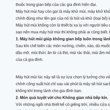
thuộc trong gian bếp của các gia đình hiện đại.
Máy rửa / máy sấy
Bếp hồng ngoại F
Máy hút mùi hay còn gọi là máy khử mùi, máy khử khó
chén
Bếp hồng ngoại Fu
chính đúng như tên gọi của nó là hút và khử (loại bỏ) t
Máy hút mùi không còn là thiết bị xa lạ với người tiê
Bếp hồng ngoại Ha
Dụng cụ nhà bếp
sao nên mua máy hút mùi thì không phải ai cũng biết.
Bếp hồng ngoại M
1. Máy hút mùi giúp không gian bếp luôn trong làn
Máy lọc nước /
Bếp hồng ngoại Se
không khí
Sau khi chế biến các món nướng, chiên, xào, dù muốn
Bếp hồng ngoại T
dầu mỡ, mùi thức ăn từ cá thịt, mùi rác thải, mùi ẩm 
Máy giặt
của cả gia đình.
Tủ lạnh / Tủ rượu
Máy hút mùi lúc này sẽ là sự lựa chọn lý tưởng cho vi
chỉnh công suất hút chỉ sau vài phút là máy sẽ hút sạc
Khóa điện tử
không khí trong lành cho gia đình bạn.
2. Món quà tuyệt vời cho Không gian nhà bếp kín.
Bếp Gas
Với những ngôi nhà thiết kế có giếng trời, nhiều cửa 
Phụ kiện tủ bếp