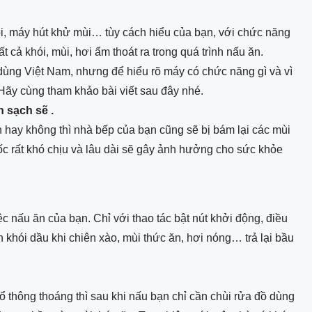
agor
Bếp điện từ D'mestik
i, máy hút khử mùi… tùy cách hiểu của bạn, với chức năng
jioh
Bếp điện từ Fagor
ất cả khói, mùi, hơi ẩm thoát ra trong quá trình nấu ăn.
u dùng Việt Nam, nhưng để hiểu rõ máy có chức năng gì và vì
fele
Bếp điện từ Fujioh
 Hãy cùng tham khảo bài viết sau đây nhé.
alloca
Bếp điện từ Hafele
h sạch sẽ .
villa
Bếp điện từ Kaff
 hay không thì nhà bếp của bạn cũng sẽ bị bám lại các mùi
eka
Bếp điện từ Malloca
mốc rất khó chịu và lâu dài sẽ gây ảnh hưởng cho sức khỏe
Bếp điện từ Pramie
Bếp điện từ Teka
ệc nấu ăn của bạn. Chỉ với thao tác bật nút khởi động, điều
h khói dầu khi chiên xào, mùi thức ăn, hơi nóng… trả lại bầu
Bếp kết hợp hút
sổ thông thoáng thì sau khi nấu bạn chỉ cần chùi rửa đồ dùng