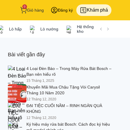
0
Khám phá
Giỏ hàng
Đăng ký
Hệ thống tủ
Gi
Lò hấp
Lò nướng
kho
để
Bài viết gần đây
4 Loại Đèn Báo – Trong Máy Rửa Bát Bosch –
Bạn nên hiểu rõ
Bếp từ
15 Tháng 1, 2025
Bếp từ Bosch
Khuyến Mãi Mua Chậu Tặng Vòi Carysil
Tháng 10 Năm 2020
Bếp từ Cata
12 Tháng 12, 2020
ĐẠI TIỆC CUỐI NĂM – RINH NGÀN QUÀ
Bếp từ Chef's
KHỦNG
Bếp từ Dmestik
12 Tháng 12, 2020
Ký hiệu máy rửa bát Bosch: Cách đọc ký hiệu
Bếp từ Elextrolux