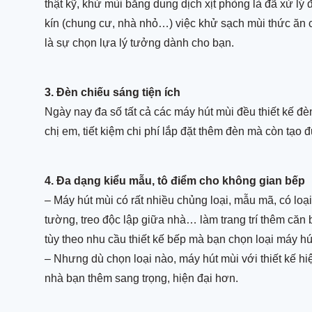
thật kỹ, khử mùi bằng dung dịch xịt phòng là đã xử l
kín (chung cư, nhà nhỏ…) việc khử sạch mùi thức ăn c
Bồn tắm
là sự chọn lựa lý tưởng dành cho bạn.
3. Đèn chiếu sáng tiện ích
Ngày nay đa số tất cả các máy hút mùi đều thiết kế đ
chị em, tiết kiệm chi phí lắp đặt thêm đèn mà còn tạo
4. Đa dạng kiểu mẫu, tô điểm cho không gian bếp
– Máy hút mùi có rất nhiều chủng loại, mẫu mã, có loại 
tường, treo độc lập giữa nhà… làm trang trí thêm căn 
tùy theo nhu cầu thiết kế bếp mà bạn chọn loại máy hú
– Nhưng dù chọn loại nào, máy hút mùi với thiết kế hi
nhà bạn thêm sang trọng, hiện đại hơn.