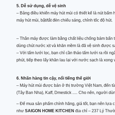
5. Dễ sử dụng, dễ vệ sinh
– Bảng điều khiển máy hút mùi có thiết kế là nút bấm 
máy hút mùi, bật/tắt đèn chiếu sáng, chỉnh tốc độ hút.
– Thân máy được làm bằng chất liệu chống bám bẩn tố
dùng chút nước xịt và khăn mềm là đã vệ sinh được sạ
– Với tấm lưới lọc, bạn chỉ cần tháo tấm lưới ra rồi
phút, tiếp theo lấy khăn lau lại với nước sạch là xong 
6. Nhãn hàng tin cậy, nổi tiếng thế giới
– Máy hút mùi được bán ở thị trường Việt Nam, đến từ
(Tây Ban Nha), Kaff, Dmestick .… Cho nên, người dùng
– Để mua sản phẩm chính hãng, giá tốt, bạn nên lựa c
như
SAIGON HOME KITCHEN
địa chỉ – 237 Lý Thư