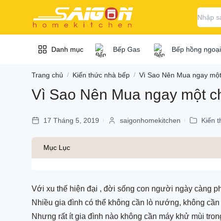
Danh mục
Bếp Gas
Bếp hồng ngoại
Trang chủ
Kiến thức nhà bếp
Vì Sao Nên Mua ngay một
/
/
Vì Sao Nên Mua ngay một ch
Bếp / bếp từ / bếp
Bếp / bếp từ 
gas...
17 Tháng 5, 2019
saigonhomekitchen
Kiến 
|
|
Bếp hồng ngoại
Máy hút mùi
Mục Lục
Bếp hồng ngoại B
Bếp hồng ngoại C
Chậu vòi rửa chén
Bếp hồng ngoại D
Với xu thế hiện đại , đời sống con người ngày càng p
Lò nướng / lò vi
Bếp hồng ngoại Ch
Nhiều gia đình có thể không cần lò nướng, không cần 
sóng
Nhưng rất ít gia đình nào không cần máy khử mùi tro
Bếp hồng ngoại El