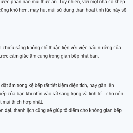
ý được phần nào mùi thức ăn. Tuy nhiên, với một nhà có khép
ũng khó hơn, máy hút mùi sử dụng than hoạt tính lúc này sẽ
èn chiếu sáng không chỉ thuận tiện với việc nấu nướng của
 được cảm giác ấm cúng trong gian bếp nhà bạn.
đặt âm trong kệ bếp rất tiết kiệm diện tích, hay gắn lên
bếp của bạn khi nhìn vào rất sang trọng và tinh tế…cho nên
t mùi thích hợp nhất.
ện đại, thanh lịch cũng sẽ giúp tô điểm cho không gian bếp