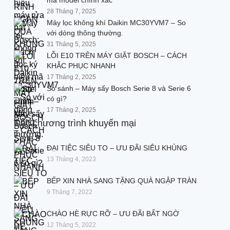
mã model chính xác
28 Tháng 7, 2025
Bếp từ Faster
Máy lọc không khí Daikin MC30YVM7 – So
với dòng thông thường.
Bếp từ Fujioh
31 Tháng 5, 2025
Bếp từ Hafele
LỖI E10 TRÊN MÁY GIẶT BOSCH – CÁCH
KHẮC PHỤC NHANH
Bếp từ Fagor
17 Tháng 2, 2025
So sánh – Máy sấy Bosch Serie 8 và Serie 6
Bếp từ Kaff
có gì?
Bếp từ Malloca
17 Tháng 2, 2025
Các chương trình khuyến mại
Bếp từ Panasonic
Bếp từ Pramie
ĐẠI TIỆC SIÊU TO – ƯU ĐÃI SIÊU KHỦNG
13 Tháng 4, 2023
Bếp từ Sevilla
BẾP XIN NHÀ SANG TẶNG QUÀ NGẬP TRÀN
Bếp từ Teka
9 Tháng 7, 2022
CHÀO HÈ RỰC RỠ – ƯU ĐÃI BẤT NGỜ
12 Tháng 5, 2022