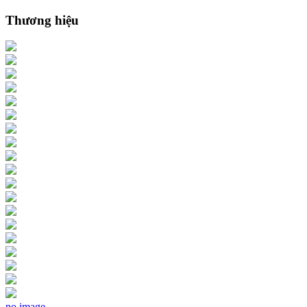
Thương hiệu
no image