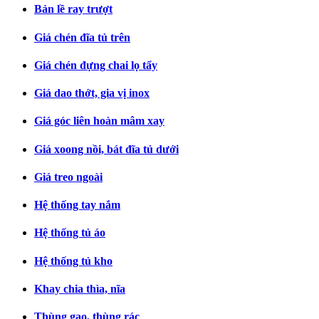
Bản lề ray trượt
Giá chén đĩa tủ trên
Giá chén đựng chai lọ tẩy
Giá dao thớt, gia vị inox
Giá góc liên hoàn mâm xay
Giá xoong nồi, bát đĩa tủ dưới
Giá treo ngoài
Hệ thống tay nắm
Hệ thống tủ áo
Hệ thống tủ kho
Khay chia thìa, nĩa
Thùng gạo, thùng rác