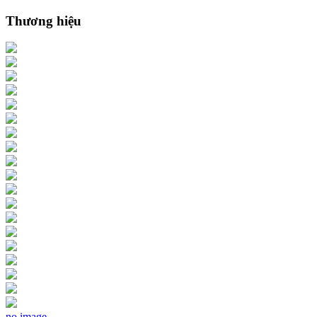
Thương hiệu
no image