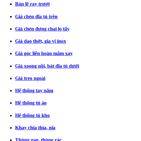
Bản lề ray trượt
Giá chén đĩa tủ trên
Giá chén đựng chai lọ tẩy
Giá dao thớt, gia vị inox
Giá góc liên hoàn mâm xay
Giá xoong nồi, bát đĩa tủ dưới
Giá treo ngoài
Hệ thống tay nắm
Hệ thống tủ áo
Hệ thống tủ kho
Khay chia thìa, nĩa
Thùng gạo, thùng rác