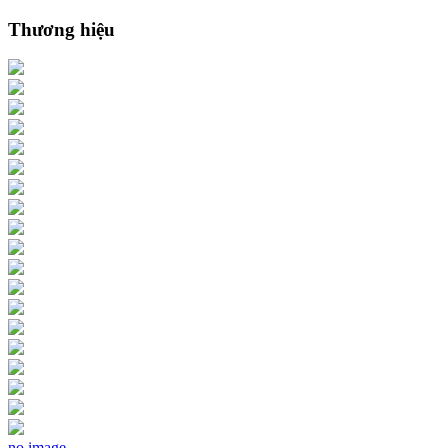
Thương hiệu
no image