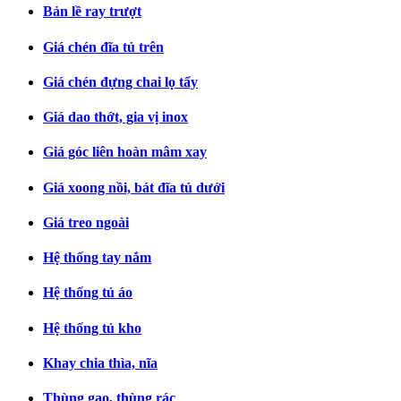
Bản lề ray trượt
Giá chén đĩa tủ trên
Giá chén đựng chai lọ tẩy
Giá dao thớt, gia vị inox
Giá góc liên hoàn mâm xay
Giá xoong nồi, bát đĩa tủ dưới
Giá treo ngoài
Hệ thống tay nắm
Hệ thống tủ áo
Hệ thống tủ kho
Khay chia thìa, nĩa
Thùng gạo, thùng rác