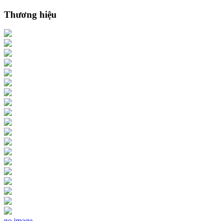
Thương hiệu
no image