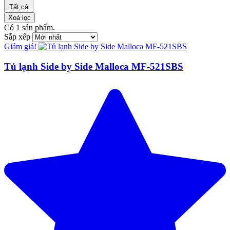
Tất cả
Xoá lọc
Có
1
sản phẩm.
Sắp xếp
Giảm giá!
Tủ lạnh Side by Side Malloca MF-521SBS