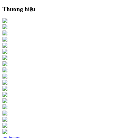
Thương hiệu
no image