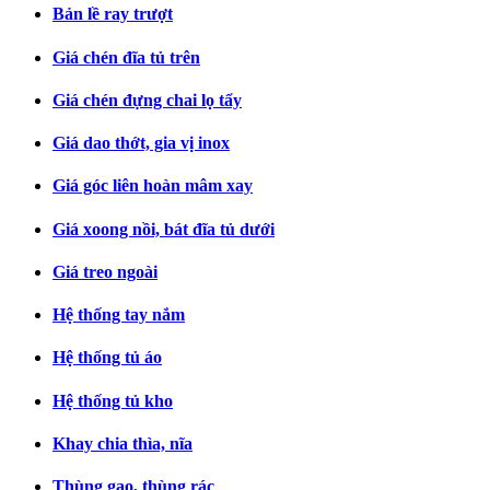
Bản lề ray trượt
Giá chén đĩa tủ trên
Giá chén đựng chai lọ tẩy
Giá dao thớt, gia vị inox
Giá góc liên hoàn mâm xay
Giá xoong nồi, bát đĩa tủ dưới
Giá treo ngoài
Hệ thống tay nắm
Hệ thống tủ áo
Hệ thống tủ kho
Khay chia thìa, nĩa
Thùng gạo, thùng rác