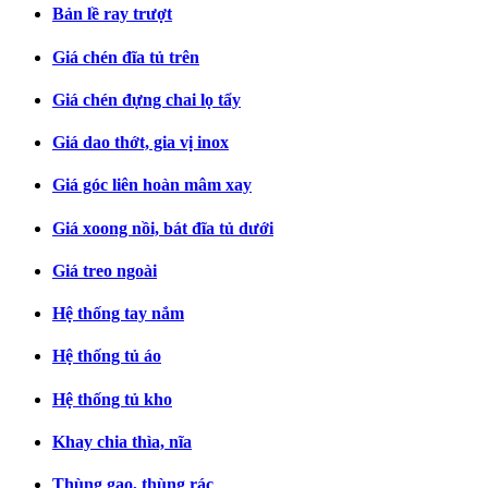
Bản lề ray trượt
Giá chén đĩa tủ trên
Giá chén đựng chai lọ tẩy
Giá dao thớt, gia vị inox
Giá góc liên hoàn mâm xay
Giá xoong nồi, bát đĩa tủ dưới
Giá treo ngoài
Hệ thống tay nắm
Hệ thống tủ áo
Hệ thống tủ kho
Khay chia thìa, nĩa
Thùng gạo, thùng rác