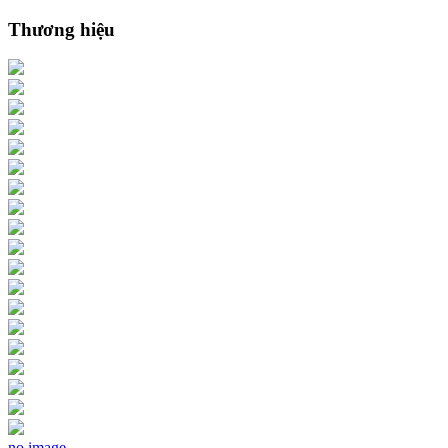
Thương hiệu
no image