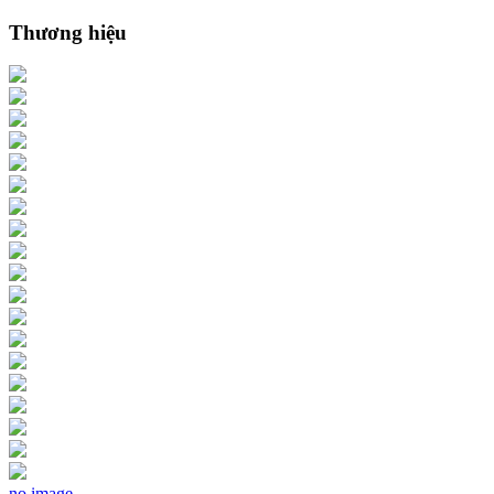
Thương hiệu
no image