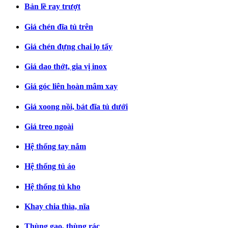
Bản lề ray trượt
Giá chén đĩa tủ trên
Giá chén đựng chai lọ tẩy
Giá dao thớt, gia vị inox
Giá góc liên hoàn mâm xay
Giá xoong nồi, bát đĩa tủ dưới
Giá treo ngoài
Hệ thống tay nắm
Hệ thống tủ áo
Hệ thống tủ kho
Khay chia thìa, nĩa
Thùng gạo, thùng rác