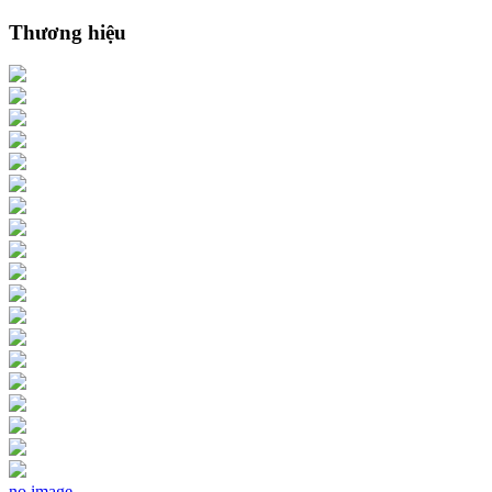
Thương hiệu
no image