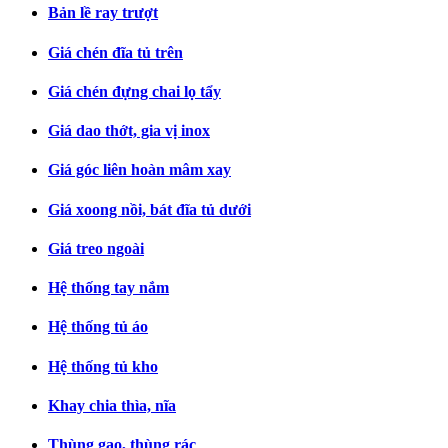
Bản lề ray trượt
Giá chén đĩa tủ trên
Giá chén đựng chai lọ tẩy
Giá dao thớt, gia vị inox
Giá góc liên hoàn mâm xay
Giá xoong nồi, bát đĩa tủ dưới
Giá treo ngoài
Hệ thống tay nắm
Hệ thống tủ áo
Hệ thống tủ kho
Khay chia thìa, nĩa
Thùng gạo, thùng rác