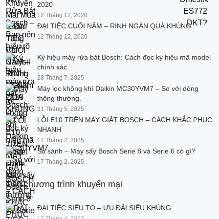
2020
12 Tháng 12, 2020
ĐẠI TIỆC CUỐI NĂM – RINH NGÀN QUÀ KHỦNG
12 Tháng 12, 2020
Ký hiệu máy rửa bát Bosch: Cách đọc ký hiệu mã model
chính xác
28 Tháng 7, 2025
Máy lọc không khí Daikin MC30YVM7 – So với dòng
thông thường.
31 Tháng 5, 2025
LỖI E10 TRÊN MÁY GIẶT BOSCH – CÁCH KHẮC PHỤC
NHANH
17 Tháng 2, 2025
So sánh – Máy sấy Bosch Serie 8 và Serie 6 có gì?
17 Tháng 2, 2025
Các chương trình khuyến mại
ĐẠI TIỆC SIÊU TO – ƯU ĐÃI SIÊU KHỦNG
13 Tháng 4, 2023