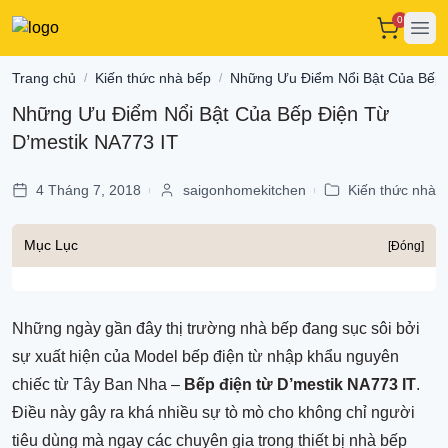
0
Ope
Trang chủ
Kiến thức nhà bếp
Những Ưu Điểm Nổi Bật Của Bếp 
/
/
Những Ưu Điểm Nổi Bật Của Bếp Điện Từ
D’mestik NA773 IT
4 Tháng 7, 2018
saigonhomekitchen
Kiến thức nhà 
|
|
Mục Lục
[Đóng]
Những ngày gần đây thị trường nhà bếp đang sục sôi bởi
sự xuất hiện của Model bếp điện từ nhập khẩu nguyên
chiếc từ Tây Ban Nha –
Bếp điện từ D’mestik NA773 IT
.
Điều này gây ra khá nhiều sự tò mò cho không chỉ người
tiêu dùng mà ngay các chuyên gia trong thiết bị nhà bếp