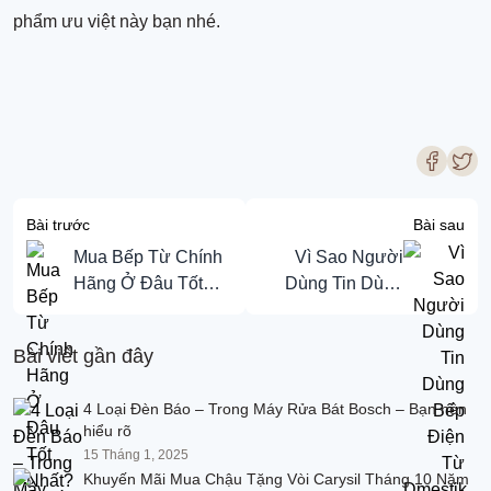
phẩm ưu việt này bạn nhé.
Bài trước
Bài sau
Mua Bếp Từ Chính
Vì Sao Người
Hãng Ở Đâu Tốt
Dùng Tin Dùng
Nhất?
Bếp Điện Từ
Dmestik ES772
Bài viết gần đây
DKT?
4 Loại Đèn Báo – Trong Máy Rửa Bát Bosch – Bạn nên
hiểu rõ
15 Tháng 1, 2025
Khuyến Mãi Mua Chậu Tặng Vòi Carysil Tháng 10 Năm