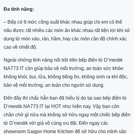
Đa tính năng:
– Bếp có 9 mức công suất khác nhau giúp chị em có thể
nấu được rất nhiều các món ăn khác nhau rất tiện lợi khi sử
dụng từ món xào, rán, hầm, hay các món cần độ chính xác
cao về nhiệt độ.
Ngoài những tính năng nổi trội trên bếp điện từ D’mestik
NA773 IT còn giúp bảo vệ môi trường, an toàn sức khỏe:
không khói, bụi, lửa, không tiếng ồn, không sinh ra khí độc,
bảo vệ môi trường, an toàn cho người sử dụng.
Đến đây thì chắc hẳn bạn đã hiểu lý do tại sao bếp điện từ
D’mestik NA773 IT lại HOT như hiện nay. Vậy bạn còn
chần chờ gì nữa mà không sở hữu ngay một chiếc bếp điện
từ D’mestik với giá vô cùng ưu đãi. Đến ngay các
showroom Saigon Home Kitchen để sở hữu cho mình sản