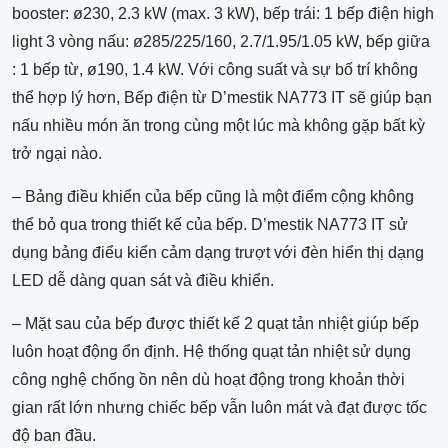
booster: ø230, 2.3 kW (max. 3 kW), bếp trái: 1 bếp điện high
light 3 vòng nấu: ø285/225/160, 2.7/1.95/1.05 kW, bếp giữa
: 1 bếp từ, ø190, 1.4 kW. Với công suất và sự bố trí không
thể hợp lý hơn, Bếp điện từ D’mestik NA773 IT sẽ giúp bạn
nấu nhiều món ăn trong cùng một lúc mà không gặp bất kỳ
trở ngại nào.
– Bảng điều khiển của bếp cũng là một điểm cộng không
thể bỏ qua trong thiết kế của bếp. D’mestik NA773 IT sử
dụng bảng điểu kiển cảm dạng trượt với đèn hiển thị dạng
LED dễ dàng quan sát và điều khiển.
– Mặt sau của bếp được thiết kế 2 quạt tản nhiệt giúp bếp
luôn hoạt động ổn định. Hệ thống quạt tản nhiệt sử dụng
công nghệ chống ồn nên dù hoạt động trong khoản thời
gian rất lớn nhưng chiếc bếp vẫn luôn mát và đạt được tốc
độ ban đầu.