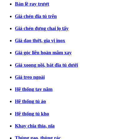
Bản lề ray trượt
Giá chén đĩa tủ trên
Giá chén đựng chai lọ tẩy
Giá dao thớt, gia vị inox
Giá góc liên hoàn mâm xay
Giá xoong nồi, bát đĩa tủ dưới
Giá treo ngoài
Hệ thống tay nắm
Hệ thống tủ áo
Hệ thống tủ kho
Khay chia thìa, nĩa
Thùng gạo, thùng rác