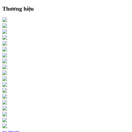
Thương hiệu
no image