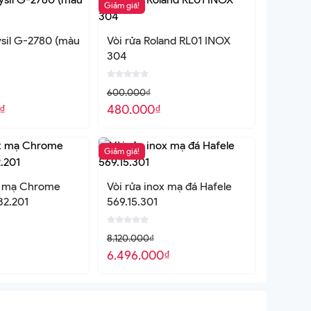
Giảm giá!
ysil G-2780 (màu
Vòi rửa Roland RL01 INOX
304
600.000
₫
₫
480.000
₫
Giảm giá!
ox mạ Chrome
Vòi rửa inox mạ đá Hafele
32.201
569.15.301
8.120.000
₫
₫
6.496.000
₫