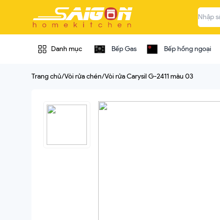
Danh mục
Bếp Gas
Bếp hồng ngoại
Trang chủ
/
Vòi rửa chén
/
Vòi rửa Carysil G-2411 màu 03
Bếp / bếp từ / bếp
Bếp / bếp từ /
gas...
Bếp hồng ngoại
Máy hút mùi
Bếp hồng ngoại B
Bếp hồng ngoại C
Chậu vòi rửa chén
Bếp hồng ngoại D'
Lò nướng / lò vi sóng
Bếp hồng ngoại Ch
Bếp hồng ngoại Ele