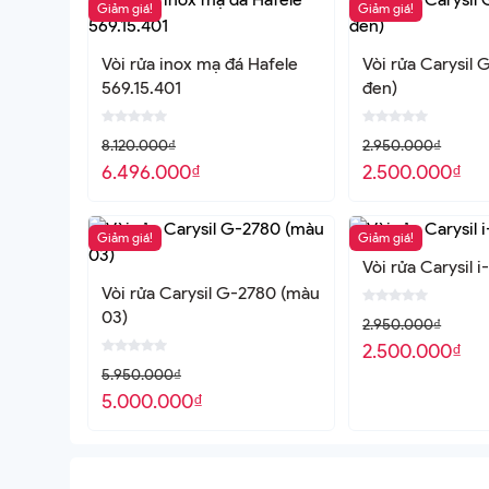
Giảm giá!
Giảm giá!
Vòi rửa inox mạ đá Hafele
Vòi rửa Carysil 
569.15.401
đen)
8.120.000
₫
2.950.000
₫
6.496.000
₫
2.500.000
₫
Giảm giá!
Giảm giá!
Vòi rửa Carysil i
Vòi rửa Carysil G-2780 (màu
03)
2.950.000
₫
2.500.000
₫
5.950.000
₫
5.000.000
₫