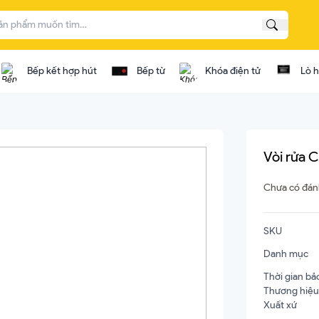
Tìm kiế
Bếp kết hợp hút
Bếp từ
Khóa điện tử
Lò 
 bếp gas...
Vòi rửa 
Bếp điện từ kết hợp
Chưa có đán
osch
Bếp điện từ Bosch
SKU
ata
Bếp điện từ Canzy
Danh mục
mestik
Bếp điện từ Cata
Thời gian bả
ef's
Bếp điện từ Capri
Thương hiệu
Xuất xứ
xtrolux
Bếp điện từ Chef's