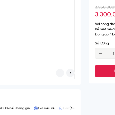
3.950.000
agor
Bếp điện từ D'mestik
3.300.
jioh
Bếp điện từ Fagor
Vòi nóng /lạ
fele
Bếp điện từ Fujioh
Bề mặt mạ đ
Đóng gói 1 b
lloca
Bếp điện từ Hafele
Số lượng
illa
Bếp điện từ Kaff
ka
Bếp điện từ Malloca
Bếp điện từ Pramie
Bếp điện từ Teka
Bếp kết hợp hút
% nếu hàng giả
Giá siêu rẻ
Cam kết hàng chính hãng.
Hỗ tr