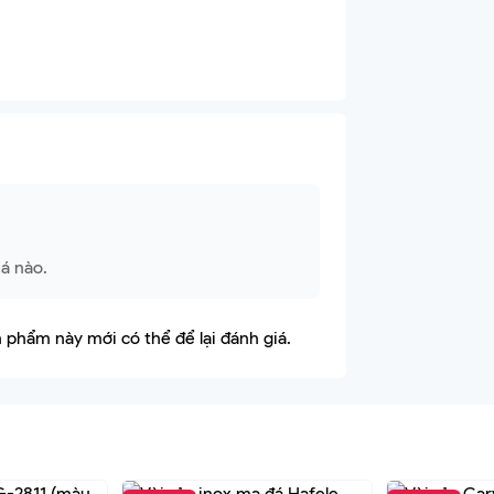
à bảo trì trọn đời sản phẩm.
t và được tư vấn chi tiết hơn về sản phẩm.
.262.388- 0901.382.555
á nào.
phẩm này mới có thể để lại đánh giá.