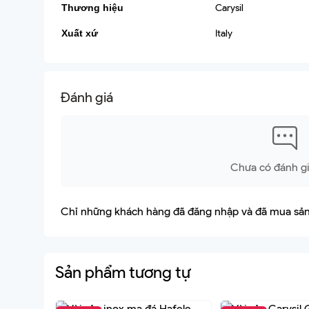
Thương hiệu
Carysil
-Chính sách bảo hàng chính hãng sản phẩm lên đến 2 năm v
Xuất xứ
Italy
Hãy gọi đến ngay Hotline 0907.262.388- 0901.382.555 để đặ
Hoặc hãy đến với cửa hàng chúng tôi:
237(Số mới 324)Lý Thường Kiệt, P.6, Quận Tân Bình – 0907
Đánh giá
Chưa có đánh gi
Chỉ những khách hàng đã đăng nhập và đã mua sản 
Sản phẩm tương tự