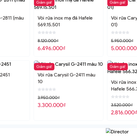
Giảm giá!
Giảm giá!
G-2811 (màu
Vòi rửa inox mạ đá Hafele
Vòi rửa Car
569.15.501
01)
8.120.000
₫
5.950.000
₫
6.496.000
₫
5.000.000
Giảm giá!
Giảm giá!
-2451
Vòi rửa Carysil G-2411 màu
10
Vòi rửa in
Hafele 566.
3.950.000
₫
3.300.000
₫
3.520.000
₫
2.816.000