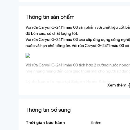
Bồn tắm
Thông tin sản phẩm
Vòi rửa Carysil G-2411 màu 03 sản phẩm với chất liệu cốt 
độ bền cao, có chất lượng tốt.
Vòi rửa Carysil G-2411 màu 03 cao cấp ứng dụng công nghệ 
nước và hạn chế tiếng ồn. Vòi rửa Carysil G-2411 màu 03 có
Vòi rửa Carysil G-2411 màu 03 tích hợp 2 đường nước nóng v
nhẹ nhàng mang đến cảm giác thoải mái cho người sử dụng
Lý do bạn nên mua tại Saigon Home Kitchen
Xem thêm
-Mức giá cạnh tranh nhất trên thị trường nhà bếp.
-Miễn phí giao hàng lắp đặt tại TPHCM và Hà Nội.
Thông tin bổ sung
-Với nhiều chính sách khuyến mãi và nhiều quà tặng hấp d
Thời gian bảo hành
3 năm
-Sản phẩm cam kết chính hãng 100%.