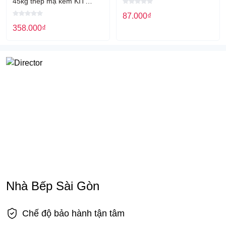
45kg thép mạ kẽm KIT
PLUS
87.000
₫
DA250/300/350/400/450/500/550
358.000
₫
Nhà Bếp Sài Gòn
Chế độ bảo hành tận tâm