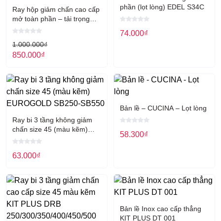
phần (lọt lòng) EDEL S34C
Miễn phí giao hàng lắp đặt tại TPHCM và Hà Nội.Sản phẩm
Ray hộp giảm chấn cao cấp
cam kết chính hãng 100%.
mở toàn phần – tải trọng
40kg EUROGOLD EUSE1
Chính sách bảo hành chính hãng sản phẩm lên đến 3 năm.
74.000
₫
Hãy gọi đến ngay Hotline: 0901.382.555 – 0907.262.388 để
1.000.000
₫
đặt hàng và được tư vấn chi tiết hơn về sản phẩm.
850.000
₫
Hoặc ghé đến với showroom chúng tôi:
237(Số mới 324) Lý Thường Kiệt, P.6, Quận Tân Bình –
0907.262.388 – 0901.382.555
Bản lề – CUCINA – Lọt lòng
Ray bi 3 tầng không giảm
chấn size 45 (màu kẽm)
58.300
₫
EUROGOLD SB250-SB550
63.000
₫
Bản lề Inox cao cấp thẳng
KIT PLUS DT 001