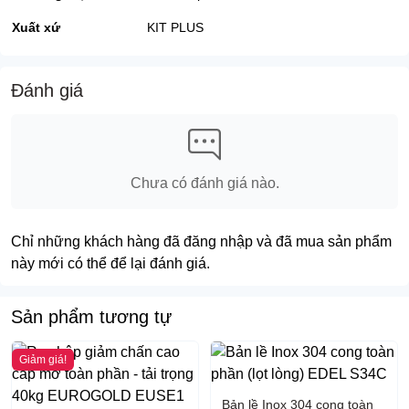
Xuất xứ
KIT PLUS
DRC 250
45KG
245.000
Đánh giá
DRC 300
45KG
248.000
Chưa có đánh giá nào.
DRC 350
45KG
252.000
Chỉ những khách hàng đã đăng nhập và đã mua sản phẩm
DRC 400
45KG
258.000
này mới có thể để lại đánh giá.
Sản phẩm tương tự
DRC 500
45KG
275.000
Giảm giá!
Lý do bạn nên mua sản phẩm KITPLUS
tại Saigon Home
Kitchen
Mức giá cạnh tranh nhất trên thị trường nhà bếp.
Bản lề Inox 304 cong toàn