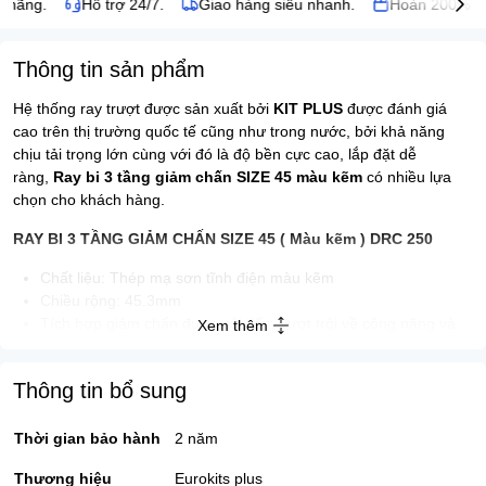
 hãng.
Hỗ trợ 24/7.
Giao hàng siêu nhanh.
Hoàn 200% nếu
Thông tin sản phẩm
Hệ thống ray trượt được sản xuất bởi
KIT PLUS
được đánh giá
cao trên thị trường quốc tế cũng như trong nước, bởi khả năng
chịu tải trọng lớn cùng với đó là độ bền cực cao, lắp đặt dễ
ràng,
Ray bi 3 tầng giảm chấn SIZE 45 màu kẽm
có nhiều lựa
chọn cho khách hàng.
RAY BI 3 TẦNG GIẢM CHẤN SIZE 45 ( Màu kẽm ) DRC 250
Chất liệu: Thép mạ sơn tĩnh điện màu kẽm
Chiều rộng: 45.3mm
Tích hợp giảm chấn được cải tiến, vượt trội về công năng và
Xem thêm
độ bền
Tải trọng ray: 30kg- 35kg
Thông tin bổ sung
Chất lượng thép- Độ cứng: 70-75 HRC
Đóng gói 20 bộ/thùng
THÔNG SỐ :
Thời gian bảo hành
2 năm
Thương hiệu
MÃ HÀNG
Eurokits plus
TẢI TRỌNG
ĐƠN GIÁ