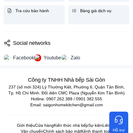
Tra cứu bảo hành
Bảng giá dịch vụ
Social networks
Facebook
Youtube
Zalo
Công ty TNHH Nhà bếp Sài Gòn
237 (số mới 324) Lý Thường Kiệt, Phường 6, Quận Tân Bình,
Tp. Hồ Chí Minh. Đối diện CMC Plaza (Nguyễn Kim Tân Bình)
Hotline: 0907.262.388 / 0901 382.555
Email: saigonhomekitchen@gmail.com
Giới thiệu
Cửa hàng
Kiến thức nhà bếp
Sự kiện
Liên hệ
Hỗ trợ
Vận chuyển
Chính sách bảo mật
Kênh thanh toán