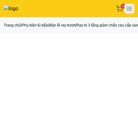
0
Ope
/
/
/
Trang chủ
Phụ kiện tủ bếp
Bản lề ray trượt
Ray bi 3 tầng giảm chấn cao cấp s