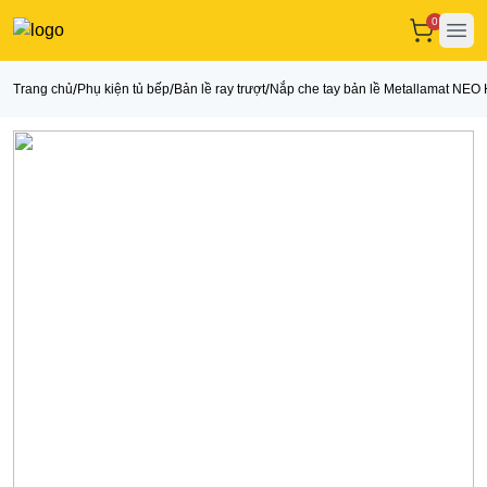
0
Ope
/
/
/
Trang chủ
Phụ kiện tủ bếp
Bản lề ray trượt
Nắp che tay bản lề Metallamat NEO 