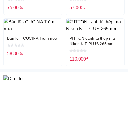
75.000
₫
57.000
₫
Bản lề – CUCINA Trùm nửa
PITTON cánh tủ thép mạ
Niken KIT PLUS 265mm
58.300
₫
110.000
₫