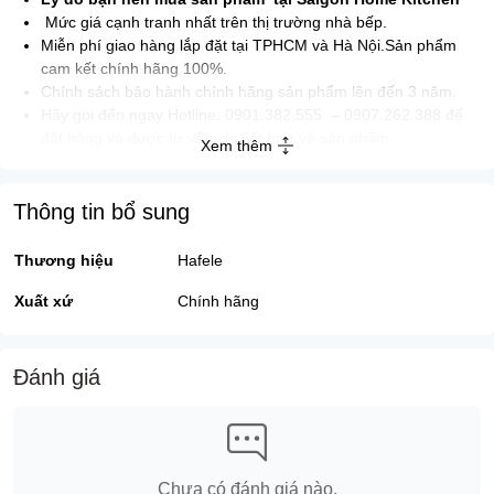
Mức giá cạnh tranh nhất trên thị trường nhà bếp.
Miễn phí giao hàng lắp đặt tại TPHCM và Hà Nội.Sản phẩm
cam kết chính hãng 100%.
Chính sách bảo hành chính hãng sản phẩm lên đến 3 năm.
Hãy gọi đến ngay Hotline: 0901.382.555 – 0907.262.388 để
đặt hàng và được tư vấn chi tiết hơn về sản phẩm.
Xem thêm
Hoặc ghé đến với showroom chúng tôi:
237(Số mới 324) Lý Thường Kiệt, P.6, Quận Tân Bình –
0907.262.388 – 0901.382.555
Thông tin bổ sung
Thương hiệu
Hafele
Xuất xứ
Chính hãng
Đánh giá
Chưa có đánh giá nào.