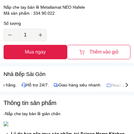
Nắp che tay bản lề Metallamat NEO Hafele
Mã sản phẩm : 334.90.022
Số lượng
Mua ngay
Thêm vào giỏ
Nhà Bếp Sài Gòn
nh hãng.
Hỗ trợ 24/7.
Giao hàng siêu nhanh.
Hoàn 200% n
Thông tin sản phẩm
-Nắp che tay bản lề giản chấn
Lý do bạn nên mua sản phẩm
tại Saigon Home Kitchen