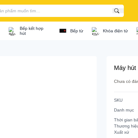
Tìm kiếm
Bếp kết hợp
Bếp từ
Khóa điện tử
hút
/ bếp gas...
Máy hút
Bếp điện từ kết hợp
Chưa có đán
osch
Bếp điện từ Bosch
SKU
ata
Bếp điện từ Canzy
Danh mục
'mestik
Bếp điện từ Cata
Thời gian b
ef's
Bếp điện từ Capri
Thương hiệ
Xuất xứ
extrolux
Bếp điện từ Chef's