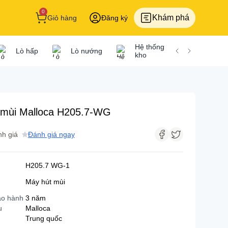
0
Khám phá
Giỏ hàng
Đăng ký
Hệ thống tủ
Gi
Lò hấp
Lò nướng
kho
để
 mùi Malloca H205.7-WG
Bếp từ
h giá
Đánh giá ngay
Bếp từ Bosch
H205.7 WG-1
Bếp từ Cata
Máy hút mùi
Bếp từ Chef's
ảo hành
3 năm
Bếp từ Dmestik
u
Malloca
Trung quốc
Bếp từ Elextrolux