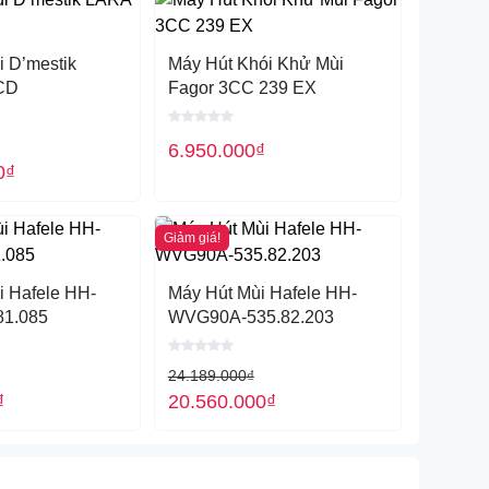
 D’mestik
Máy Hút Khói Khử Mùi
D​
Fagor 3CC 239 EX
6.950.000
₫
0
₫
Giảm giá!
i Hafele HH-
Máy Hút Mùi Hafele HH-
81.085
WVG90A-535.82.203
24.189.000
₫
₫
20.560.000
₫