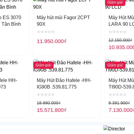
hút mùi ở cấp độ cao.
Giảm giá!
ưỡng máy 12 tháng 1 lần cũng là cách để máy
co ES 3070
Máy hút mùi Fagor 2CPT
Máy Hút Mùi
i Tân Bình
90X
LARA 90 LC
itchen
12.150.000
₫
11.950.000
₫
10.935.00
Giảm giá!
Giảm giá!
 và bảo trì trọn đời sản phẩm.
fele HH-
Máy Hút Đảo Hafele -HH-
Máy Hút Mù
ể đặt và được tư vấn chi tiết hơn về sản
073
IG90B .539.81.775
TI90D-539.
18.990.000
₫
8.391.900
₫
15.571.800
₫
7.130.000
0907.2626.388- 0901.382.555