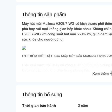
Bồn tắm
Thông tin sản phẩm
Máy hút mùi Malloca H205.7-WG có kích thước phổ thô
phù hợp với mọi không gian bếp khác nhau. Không chỉ h
H205.7-WG với công suất hút mùi 550m3/h, giúp đem lại
sức khỏe cho người dùng.
ƯU ĐIỂM NỔI BẬT của Máy hút mùi Malloca H205.7
Hiệu quả vượt trội: Máy có công suất hút 550m3/h cùng l
khí, mùi dầu mỡ, khó chịu trong phòng bếp.
Xem thêm
Tính năng hỗ trợ: Chế độ tuần hoàn hút khí thải qua ốn
halogen tiện dụng, giúp bà nội trợ rảnh rang hơn khi sử 
Thông tin bổ sung
Thiết kế sang trọng: Sản phẩm được thiết kế kiểu dáng
Thời gian bảo hành
3 năm
che được phần thân máy giúp cho căn bếp nhà bạn thê
tường