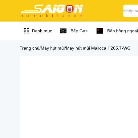
Danh mục
Bếp Gas
Bếp hồng ngoại
Trang chủ
/
Máy hút mùi
/
Máy hút mùi Malloca H205.7-WG
Bếp / bếp từ / bếp
Bếp / bếp từ 
gas...
Bếp hồng ngoại
Máy hút mùi
Bếp hồng ngoại B
Bếp hồng ngoại C
Chậu vòi rửa chén
Bếp hồng ngoại D
Lò nướng / lò vi
Bếp hồng ngoại Ch
sóng
Bếp hồng ngoại El