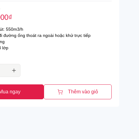
₫
Bếp từ Faster
000
₫
Bếp từ Fujioh
út: 550m3/h
Bếp từ Hafele
i đường ống thoát ra ngoài hoặc khử trực tiếp
ng
Bếp từ Fagor
 lớp
Bếp từ Kaff
Bếp từ Malloca
Bếp từ Panasonic
Bếp từ Pramie
Mua ngay
Thêm vào giỏ
Bếp từ Sevilla
Bếp từ Teka
Hỗ trợ 24/7.
Giao hàng siêu nhanh.
Hoàn 200% nếu hàng gi