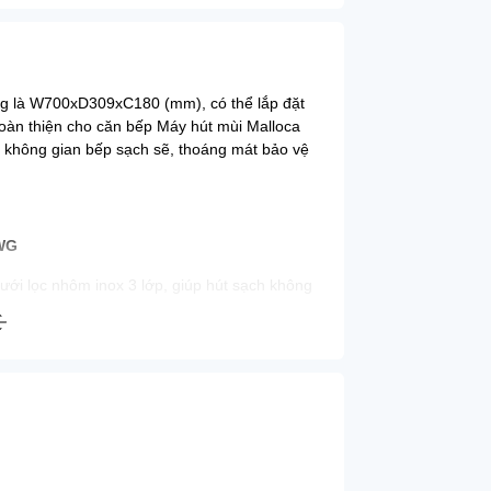
ng là W700xD309xC180 (mm), có thể lắp đặt
oàn thiện cho căn bếp Máy hút mùi Malloca
 không gian bếp sạch sẽ, thoáng mát bảo vệ
-WG
ưới lọc nhôm inox 3 lớp, giúp hút sạch không
g hút, hệ thống đèn chiếu sáng 2 bóng đèn
dụng.
 châu âu, máy được âm gọn vào bên trong tủ
m sang trọng và đẹp mắt, máy được gắn áp