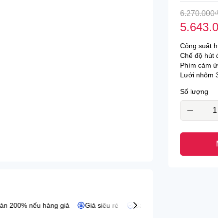
6.270.000
agor
Bếp điện từ D'mestik
5.643.
jioh
Bếp điện từ Fagor
Công suất h
fele
Bếp điện từ Fujioh
Chế độ hút đ
Phím cảm ứ
alloca
Bếp điện từ Hafele
Lưới nhôm 3
villa
Bếp điện từ Kaff
Số lượng
eka
Bếp điện từ Malloca
Bếp điện từ Pramie
Bếp điện từ Teka
Bếp kết hợp hút
 200% nếu hàng giả
Giá siêu rẻ
Cam kết hàng chính hãng.