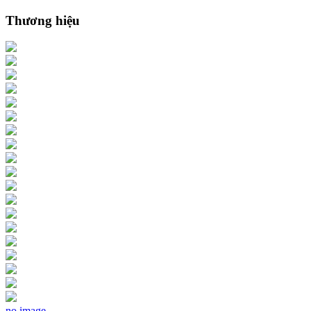
Thương hiệu
no image