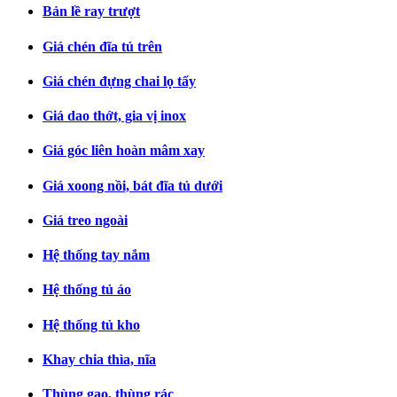
Bản lề ray trượt
Giá chén đĩa tủ trên
Giá chén đựng chai lọ tẩy
Giá dao thớt, gia vị inox
Giá góc liên hoàn mâm xay
Giá xoong nồi, bát đĩa tủ dưới
Giá treo ngoài
Hệ thống tay nắm
Hệ thống tủ áo
Hệ thống tủ kho
Khay chia thìa, nĩa
Thùng gạo, thùng rác