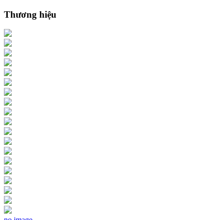
Thương hiệu
no image