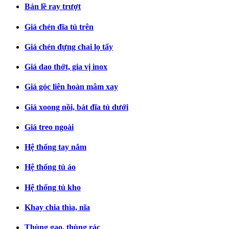
Bản lề ray trượt
Giá chén đĩa tủ trên
Giá chén đựng chai lọ tẩy
Giá dao thớt, gia vị inox
Giá góc liên hoàn mâm xay
Giá xoong nồi, bát đĩa tủ dưới
Giá treo ngoài
Hệ thống tay nắm
Hệ thống tủ áo
Hệ thống tủ kho
Khay chia thìa, nĩa
Thùng gạo, thùng rác