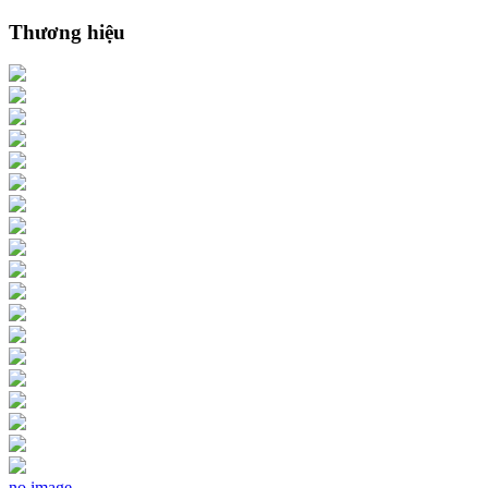
Thương hiệu
no image