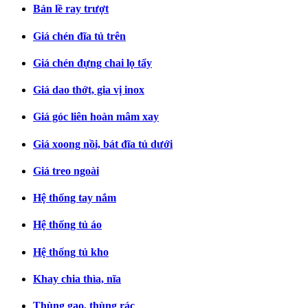
Bản lề ray trượt
Giá chén đĩa tủ trên
Giá chén đựng chai lọ tẩy
Giá dao thớt, gia vị inox
Giá góc liên hoàn mâm xay
Giá xoong nồi, bát đĩa tủ dưới
Giá treo ngoài
Hệ thống tay nắm
Hệ thống tủ áo
Hệ thống tủ kho
Khay chia thìa, nĩa
Thùng gạo, thùng rác