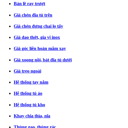
Bản lề ray trượt
Giá chén đĩa tủ trên
Giá chén đựng chai lọ tẩy
Giá dao thớt, gia vị inox
Giá góc liên hoàn mâm xay
Giá xoong nồi, bát đĩa tủ dưới
Giá treo ngoài
Hệ thống tay nắm
Hệ thống tủ áo
Hệ thống tủ kho
Khay chia thìa, nĩa
Thùng gạo, thùng rác