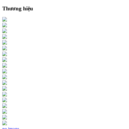
Thương hiệu
no image