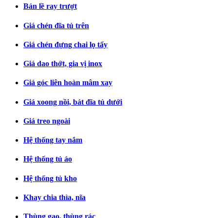
Bản lề ray trượt
Giá chén đĩa tủ trên
Giá chén đựng chai lọ tẩy
Giá dao thớt, gia vị inox
Giá góc liên hoàn mâm xay
Giá xoong nồi, bát đĩa tủ dưới
Giá treo ngoài
Hệ thống tay nắm
Hệ thống tủ áo
Hệ thống tủ kho
Khay chia thìa, nĩa
Thùng gạo, thùng rác