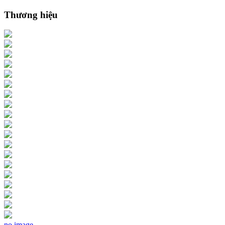
Thương hiệu
no image