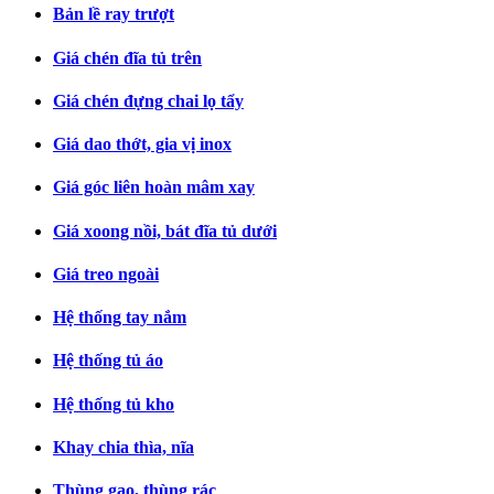
Bản lề ray trượt
Giá chén đĩa tủ trên
Giá chén đựng chai lọ tẩy
Giá dao thớt, gia vị inox
Giá góc liên hoàn mâm xay
Giá xoong nồi, bát đĩa tủ dưới
Giá treo ngoài
Hệ thống tay nắm
Hệ thống tủ áo
Hệ thống tủ kho
Khay chia thìa, nĩa
Thùng gạo, thùng rác