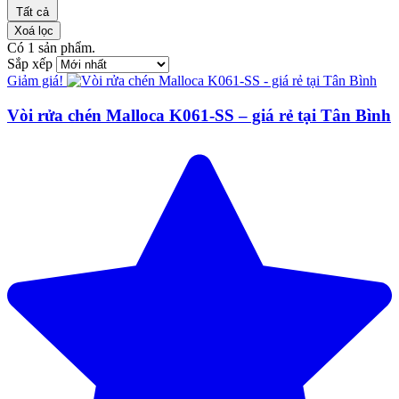
Tất cả
Xoá lọc
Có
1
sản phẩm.
Sắp xếp
Giảm giá!
Vòi rửa chén Malloca K061-SS – giá rẻ tại Tân Bình