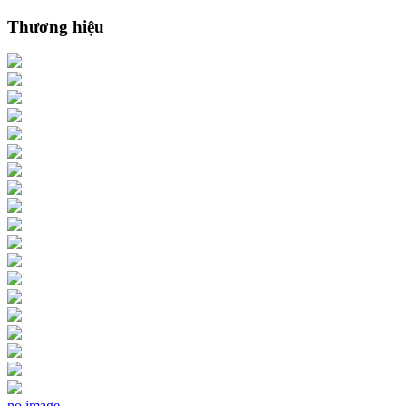
Thương hiệu
no image