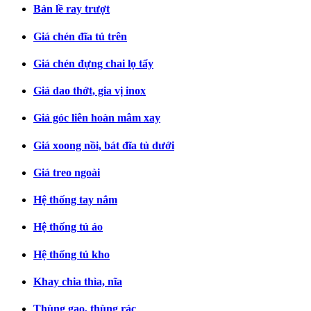
Bản lề ray trượt
Giá chén đĩa tủ trên
Giá chén đựng chai lọ tẩy
Giá dao thớt, gia vị inox
Giá góc liên hoàn mâm xay
Giá xoong nồi, bát đĩa tủ dưới
Giá treo ngoài
Hệ thống tay nắm
Hệ thống tủ áo
Hệ thống tủ kho
Khay chia thìa, nĩa
Thùng gạo, thùng rác