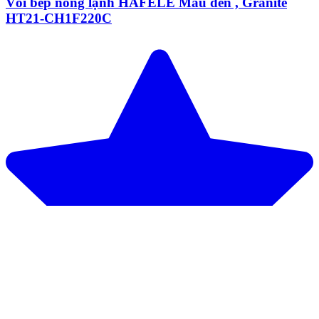
Vòi bếp nóng lạnh HAFELE Màu đen , Granite
HT21-CH1F220C