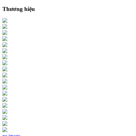
Thương hiệu
no image