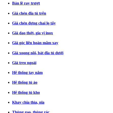
Bản lề ray trượt
Giá chén đĩa tủ trên
Giá chén đựng chai lọ tẩy
Giá dao thớt, gia vị inox
Giá góc liên hoàn mâm xay
Giá xoong nồi, bát đĩa tủ dưới
Giá treo ngoài
Hệ thống tay nắm
Hệ thống tủ áo
Hệ thống tủ kho
Khay chia thìa, nĩa
Thùng gạo, thùng rác