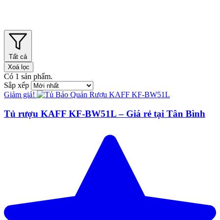
Tất cả
Xoá lọc
Có
1
sản phẩm.
Sắp xếp
Giảm giá!
Tủ rượu KAFF KF-BW51L – Giá rẻ tại Tân Bình