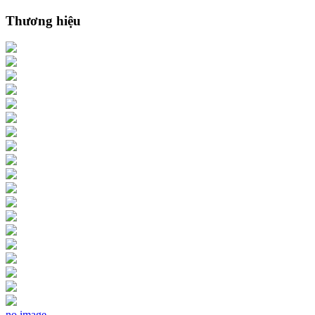
Thương hiệu
no image