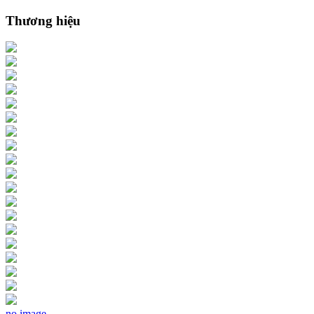
Thương hiệu
no image