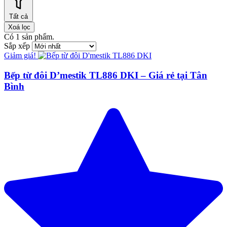
Tất cả
Xoá lọc
Có
1
sản phẩm.
Sắp xếp
Giảm giá!
Bếp từ đôi D’mestik TL886 DKI – Giá rẻ tại Tân
Bình