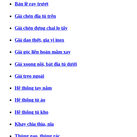
Bản lề ray trượt
Giá chén đĩa tủ trên
Giá chén đựng chai lọ tẩy
Giá dao thớt, gia vị inox
Giá góc liên hoàn mâm xay
Giá xoong nồi, bát đĩa tủ dưới
Giá treo ngoài
Hệ thống tay nắm
Hệ thống tủ áo
Hệ thống tủ kho
Khay chia thìa, nĩa
Thùng gạo, thùng rác