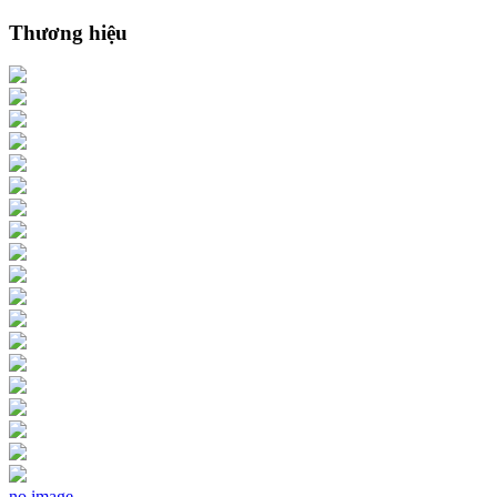
Thương hiệu
no image