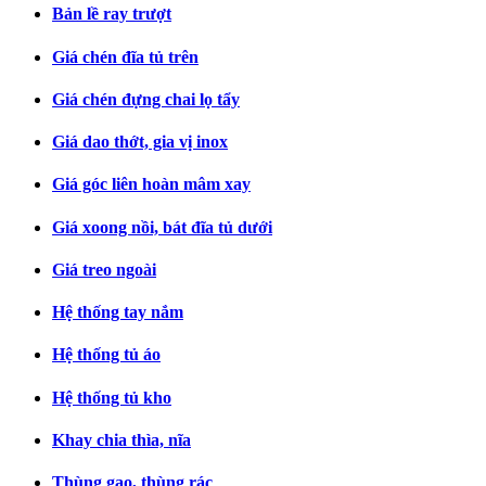
Bản lề ray trượt
Giá chén đĩa tủ trên
Giá chén đựng chai lọ tẩy
Giá dao thớt, gia vị inox
Giá góc liên hoàn mâm xay
Giá xoong nồi, bát đĩa tủ dưới
Giá treo ngoài
Hệ thống tay nắm
Hệ thống tủ áo
Hệ thống tủ kho
Khay chia thìa, nĩa
Thùng gạo, thùng rác