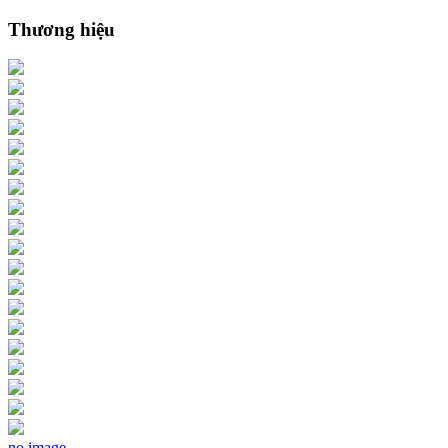
Thương hiệu
no image