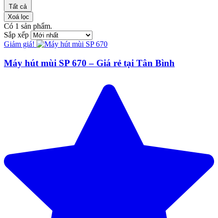
Tất cả
Xoá lọc
Có
1
sản phẩm.
Sắp xếp
Giảm giá!
Máy hút mùi SP 670 – Giá rẻ tại Tân Bình