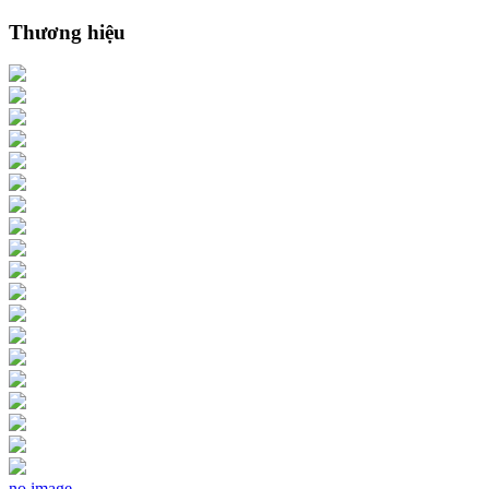
Thương hiệu
no image