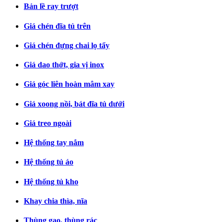
Bản lề ray trượt
Giá chén đĩa tủ trên
Giá chén đựng chai lọ tẩy
Giá dao thớt, gia vị inox
Giá góc liên hoàn mâm xay
Giá xoong nồi, bát đĩa tủ dưới
Giá treo ngoài
Hệ thống tay nắm
Hệ thống tủ áo
Hệ thống tủ kho
Khay chia thìa, nĩa
Thùng gạo, thùng rác