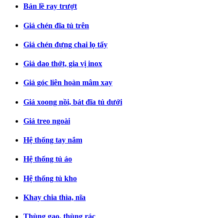
Bản lề ray trượt
Giá chén đĩa tủ trên
Giá chén đựng chai lọ tẩy
Giá dao thớt, gia vị inox
Giá góc liên hoàn mâm xay
Giá xoong nồi, bát đĩa tủ dưới
Giá treo ngoài
Hệ thống tay nắm
Hệ thống tủ áo
Hệ thống tủ kho
Khay chia thìa, nĩa
Thùng gạo, thùng rác