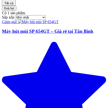
Tất cả
Xoá lọc
Có
1
sản phẩm.
Sắp xếp
Giảm giá!
Máy hút mùi SP 654GT – Giá rẻ tại Tân Bình