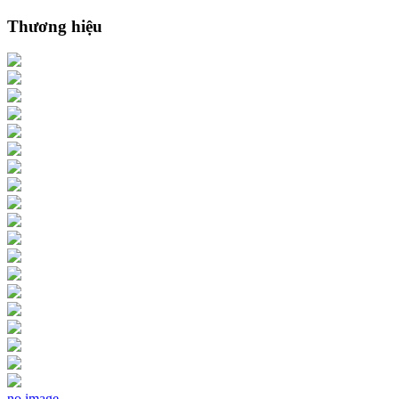
Thương hiệu
no image