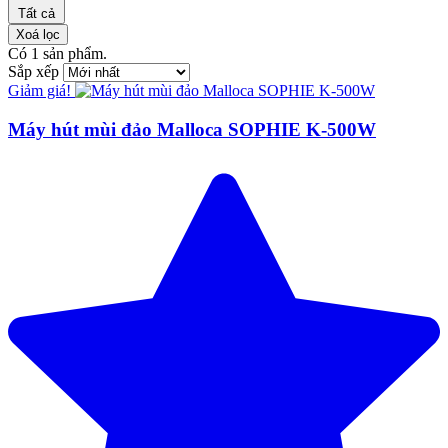
Tất cả
Xoá lọc
Có
1
sản phẩm.
Sắp xếp
Giảm giá!
Máy hút mùi đảo Malloca SOPHIE K-500W