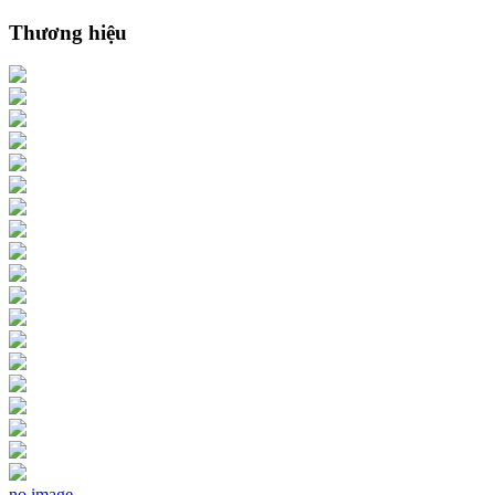
Thương hiệu
no image