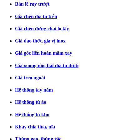
Bản lề ray trượt
Giá chén đĩa tủ trên
Giá chén đựng chai lọ tẩy
Giá dao thớt, gia vị inox
Giá góc liên hoàn mâm xay
Giá xoong nồi, bát đĩa tủ dưới
Giá treo ngoài
Hệ thống tay nắm
Hệ thống tủ áo
Hệ thống tủ kho
Khay chia thìa, nĩa
Thùng gạo, thùng rác