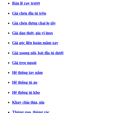
Bản lề ray trượt
Giá chén đĩa tủ trên
Giá chén đựng chai lọ tẩy
Giá dao thớt, gia vị inox
Giá góc liên hoàn mâm xay
Giá xoong nồi, bát đĩa tủ dưới
Giá treo ngoài
Hệ thống tay nắm
Hệ thống tủ áo
Hệ thống tủ kho
Khay chia thìa, nĩa
Thùng gạo, thùng rác