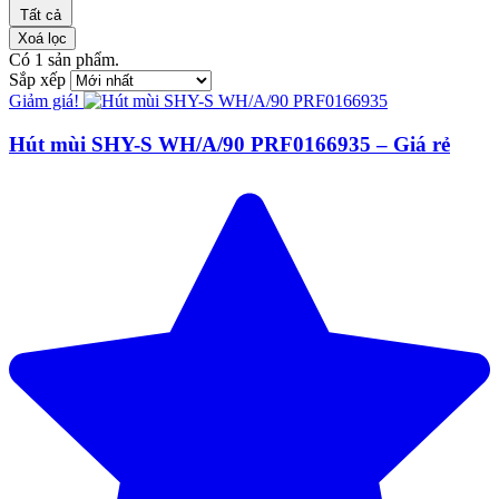
Tất cả
Xoá lọc
Có
1
sản phẩm.
Sắp xếp
Giảm giá!
Hút mùi SHY-S WH/A/90 PRF0166935 – Giá rẻ