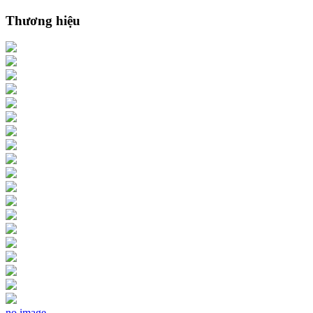
Thương hiệu
no image