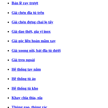
Bản lề ray trượt
Giá chén đĩa tủ trên
Giá chén đựng chai lọ tẩy
Giá dao thớt, gia vị inox
Giá góc liên hoàn mâm xay
Giá xoong nồi, bát đĩa tủ dưới
Giá treo ngoài
Hệ thống tay nắm
Hệ thống tủ áo
Hệ thống tủ kho
Khay chia thìa, nĩa
Thùng gạo, thùng rác