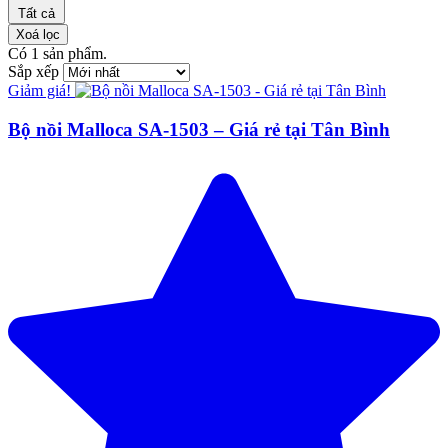
Tất cả
Xoá lọc
Có
1
sản phẩm.
Sắp xếp
Giảm giá!
Bộ nồi Malloca SA-1503 – Giá rẻ tại Tân Bình