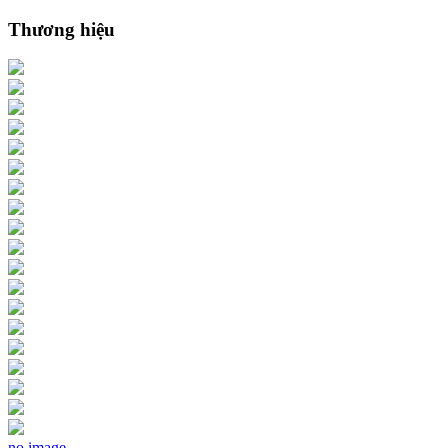
Thương hiệu
no image