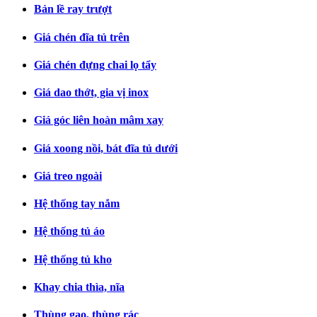
Bản lề ray trượt
Giá chén đĩa tủ trên
Giá chén đựng chai lọ tẩy
Giá dao thớt, gia vị inox
Giá góc liên hoàn mâm xay
Giá xoong nồi, bát đĩa tủ dưới
Giá treo ngoài
Hệ thống tay nắm
Hệ thống tủ áo
Hệ thống tủ kho
Khay chia thìa, nĩa
Thùng gạo, thùng rác