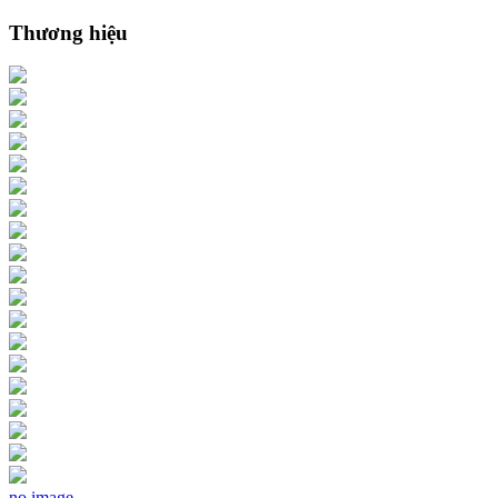
Thương hiệu
no image