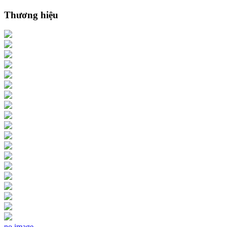
Thương hiệu
no image