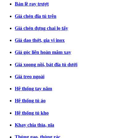
Bản lề ray trượt
Giá chén đĩa tủ trên
Giá chén đựng chai lọ tẩy
Giá dao thớt, gia vị inox
Giá góc liên hoàn mâm xay
Giá xoong nồi, bát đĩa tủ dưới
Giá treo ngoài
Hệ thống tay nắm
Hệ thống tủ áo
Hệ thống tủ kho
Khay chia thìa, nĩa
Thùng gạo, thùng rác