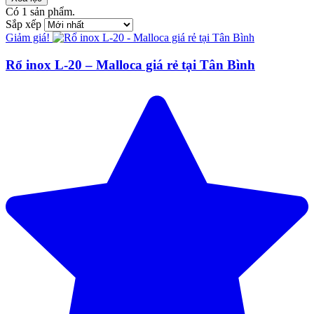
Có
1
sản phẩm.
Sắp xếp
Giảm giá!
Rổ inox L-20 – Malloca giá rẻ tại Tân Bình