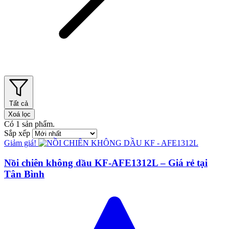
Tất cả
Xoá lọc
Có
1
sản phẩm.
Sắp xếp
Giảm giá!
Nồi chiên không dầu KF-AFE1312L – Giá rẻ tại
Tân Bình