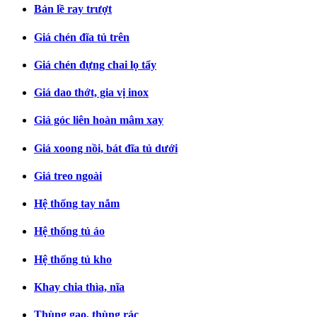
Bản lề ray trượt
Giá chén đĩa tủ trên
Giá chén đựng chai lọ tẩy
Giá dao thớt, gia vị inox
Giá góc liên hoàn mâm xay
Giá xoong nồi, bát đĩa tủ dưới
Giá treo ngoài
Hệ thống tay nắm
Hệ thống tủ áo
Hệ thống tủ kho
Khay chia thìa, nĩa
Thùng gạo, thùng rác