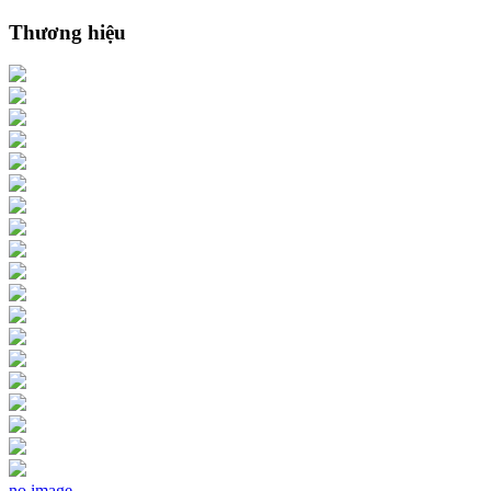
Thương hiệu
no image