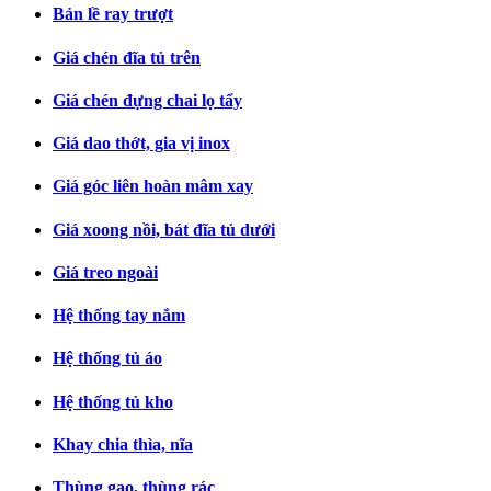
Bản lề ray trượt
Giá chén đĩa tủ trên
Giá chén đựng chai lọ tẩy
Giá dao thớt, gia vị inox
Giá góc liên hoàn mâm xay
Giá xoong nồi, bát đĩa tủ dưới
Giá treo ngoài
Hệ thống tay nắm
Hệ thống tủ áo
Hệ thống tủ kho
Khay chia thìa, nĩa
Thùng gạo, thùng rác