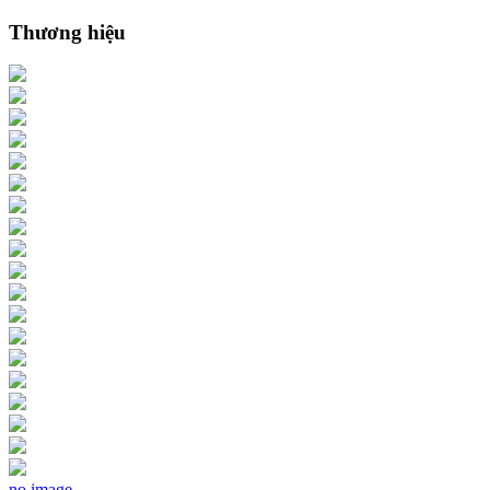
Thương hiệu
no image