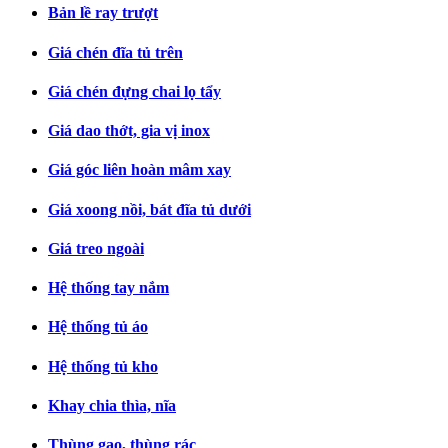
Bản lề ray trượt
Giá chén đĩa tủ trên
Giá chén đựng chai lọ tẩy
Giá dao thớt, gia vị inox
Giá góc liên hoàn mâm xay
Giá xoong nồi, bát đĩa tủ dưới
Giá treo ngoài
Hệ thống tay nắm
Hệ thống tủ áo
Hệ thống tủ kho
Khay chia thìa, nĩa
Thùng gạo, thùng rác