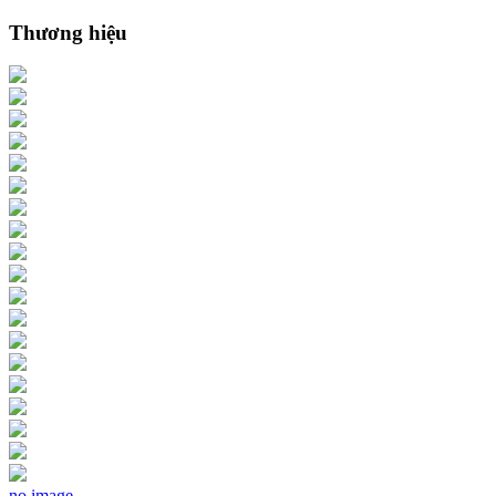
Thương hiệu
no image