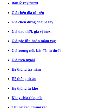
Bản lề ray trượt
Giá chén đĩa tủ trên
Giá chén đựng chai lọ tẩy
Giá dao thớt, gia vị inox
Giá góc liên hoàn mâm xay
Giá xoong nồi, bát đĩa tủ dưới
Giá treo ngoài
Hệ thống tay nắm
Hệ thống tủ áo
Hệ thống tủ kho
Khay chia thìa, nĩa
Thùng gạo, thùng rác