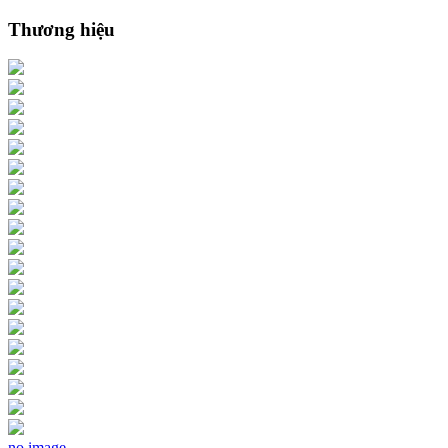
Thương hiệu
no image