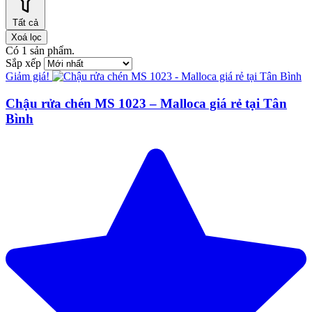
Tất cả
Xoá lọc
Có
1
sản phẩm.
Sắp xếp
Giảm giá!
Chậu rửa chén MS 1023 – Malloca giá rẻ tại Tân
Bình